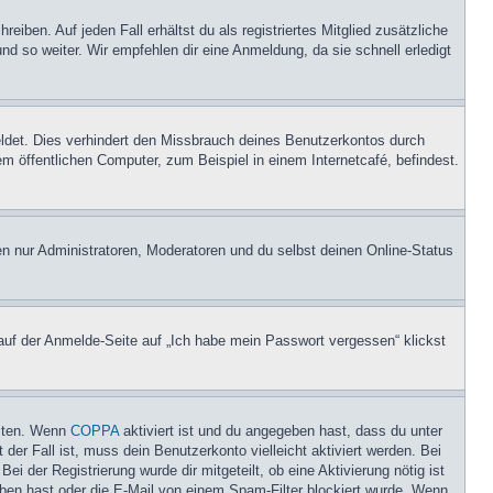
iben. Auf jeden Fall erhältst du als registriertes Mitglied zusätzliche
nd so weiter. Wir empfehlen dir eine Anmeldung, da sie schnell erledigt
ldet. Dies verhindert den Missbrauch deines Benutzerkontos durch
 öffentlichen Computer, zum Beispiel in einem Internetcafé, befindest.
en nur Administratoren, Moderatoren und du selbst deinen Online-Status
 auf der Anmelde-Seite auf „Ich habe mein Passwort vergessen“ klickst
eiten. Wenn
COPPA
aktiviert ist und du angegeben hast, dass du unter
der Fall ist, muss dein Benutzerkonto vielleicht aktiviert werden. Bei
i der Registrierung wurde dir mitgeteilt, ob eine Aktivierung nötig ist
eben hast oder die E-Mail von einem Spam-Filter blockiert wurde. Wenn