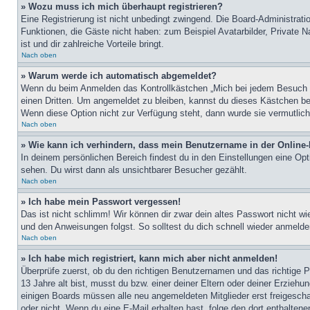
» Wozu muss ich mich überhaupt registrieren?
Eine Registrierung ist nicht unbedingt zwingend. Die Board-Administratio
Funktionen, die Gäste nicht haben: zum Beispiel Avatarbilder, Private Na
ist und dir zahlreiche Vorteile bringt.
Nach oben
» Warum werde ich automatisch abgemeldet?
Wenn du beim Anmelden das Kontrollkästchen „Mich bei jedem Besuch au
einen Dritten. Um angemeldet zu bleiben, kannst du dieses Kästchen be
Wenn diese Option nicht zur Verfügung steht, dann wurde sie vermutlich
Nach oben
» Wie kann ich verhindern, dass mein Benutzername in der Online-
In deinem persönlichen Bereich findest du in den Einstellungen eine Op
sehen. Du wirst dann als unsichtbarer Besucher gezählt.
Nach oben
» Ich habe mein Passwort vergessen!
Das ist nicht schlimm! Wir können dir zwar dein altes Passwort nicht w
und den Anweisungen folgst. So solltest du dich schnell wieder anmeld
Nach oben
» Ich habe mich registriert, kann mich aber nicht anmelden!
Überprüfe zuerst, ob du den richtigen Benutzernamen und das richtige
13 Jahre alt bist, musst du bzw. einer deiner Eltern oder deiner Erziehu
einigen Boards müssen alle neu angemeldeten Mitglieder erst freigeschalt
oder nicht. Wenn du eine E-Mail erhalten hast, folge den dort enthalte