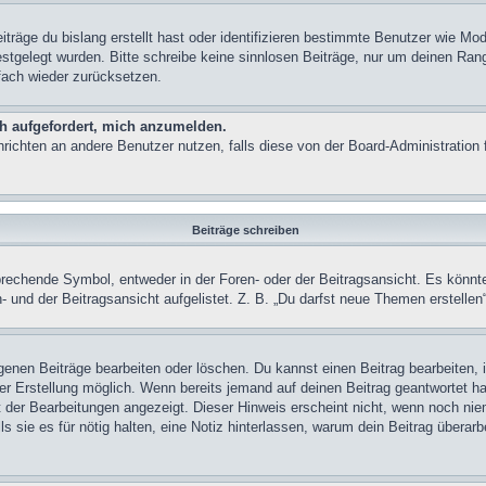
träge du bislang erstellt hast oder identifizieren bestimmte Benutzer wie M
festgelegt wurden. Bitte schreibe keine sinnlosen Beiträge, nur um deinen Ra
fach wieder zurücksetzen.
ch aufgefordert, mich anzumelden.
achrichten an andere Benutzer nutzen, falls diese von der Board-Administrati
Beiträge schreiben
chende Symbol, entweder in der Foren- oder der Beitragsansicht. Es könnte se
 und der Beitragsansicht aufgelistet. Z. B. „Du darfst neue Themen erstelle
igenen Beiträge bearbeiten oder löschen. Du kannst einen Beitrag bearbeiten
ner Erstellung möglich. Wenn bereits jemand auf deinen Beitrag geantwortet ha
t der Bearbeitungen angezeigt. Dieser Hinweis erscheint nicht, wenn noch nie
ls sie es für nötig halten, eine Notiz hinterlassen, warum dein Beitrag überar