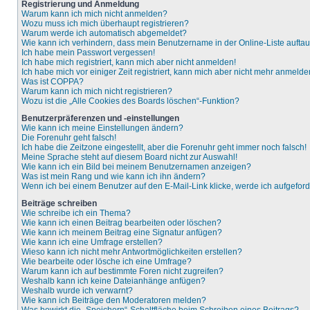
Registrierung und Anmeldung
Warum kann ich mich nicht anmelden?
Wozu muss ich mich überhaupt registrieren?
Warum werde ich automatisch abgemeldet?
Wie kann ich verhindern, dass mein Benutzername in der Online-Liste aufta
Ich habe mein Passwort vergessen!
Ich habe mich registriert, kann mich aber nicht anmelden!
Ich habe mich vor einiger Zeit registriert, kann mich aber nicht mehr anmelde
Was ist COPPA?
Warum kann ich mich nicht registrieren?
Wozu ist die „Alle Cookies des Boards löschen“-Funktion?
Benutzerpräferenzen und -einstellungen
Wie kann ich meine Einstellungen ändern?
Die Forenuhr geht falsch!
Ich habe die Zeitzone eingestellt, aber die Forenuhr geht immer noch falsch!
Meine Sprache steht auf diesem Board nicht zur Auswahl!
Wie kann ich ein Bild bei meinem Benutzernamen anzeigen?
Was ist mein Rang und wie kann ich ihn ändern?
Wenn ich bei einem Benutzer auf den E-Mail-Link klicke, werde ich aufgefor
Beiträge schreiben
Wie schreibe ich ein Thema?
Wie kann ich einen Beitrag bearbeiten oder löschen?
Wie kann ich meinem Beitrag eine Signatur anfügen?
Wie kann ich eine Umfrage erstellen?
Wieso kann ich nicht mehr Antwortmöglichkeiten erstellen?
Wie bearbeite oder lösche ich eine Umfrage?
Warum kann ich auf bestimmte Foren nicht zugreifen?
Weshalb kann ich keine Dateianhänge anfügen?
Weshalb wurde ich verwarnt?
Wie kann ich Beiträge den Moderatoren melden?