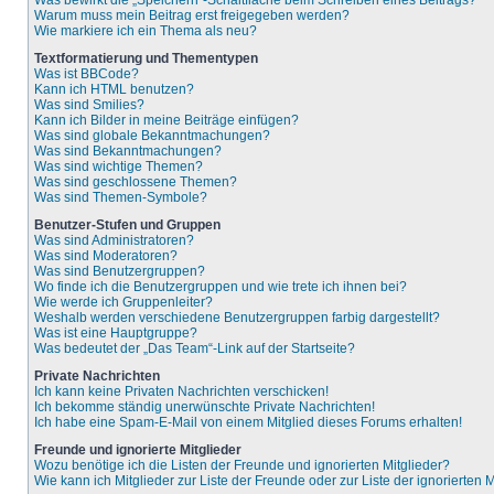
Was bewirkt die „Speichern“-Schaltfläche beim Schreiben eines Beitrags?
Warum muss mein Beitrag erst freigegeben werden?
Wie markiere ich ein Thema als neu?
Textformatierung und Thementypen
Was ist BBCode?
Kann ich HTML benutzen?
Was sind Smilies?
Kann ich Bilder in meine Beiträge einfügen?
Was sind globale Bekanntmachungen?
Was sind Bekanntmachungen?
Was sind wichtige Themen?
Was sind geschlossene Themen?
Was sind Themen-Symbole?
Benutzer-Stufen und Gruppen
Was sind Administratoren?
Was sind Moderatoren?
Was sind Benutzergruppen?
Wo finde ich die Benutzergruppen und wie trete ich ihnen bei?
Wie werde ich Gruppenleiter?
Weshalb werden verschiedene Benutzergruppen farbig dargestellt?
Was ist eine Hauptgruppe?
Was bedeutet der „Das Team“-Link auf der Startseite?
Private Nachrichten
Ich kann keine Privaten Nachrichten verschicken!
Ich bekomme ständig unerwünschte Private Nachrichten!
Ich habe eine Spam-E-Mail von einem Mitglied dieses Forums erhalten!
Freunde und ignorierte Mitglieder
Wozu benötige ich die Listen der Freunde und ignorierten Mitglieder?
Wie kann ich Mitglieder zur Liste der Freunde oder zur Liste der ignorierten