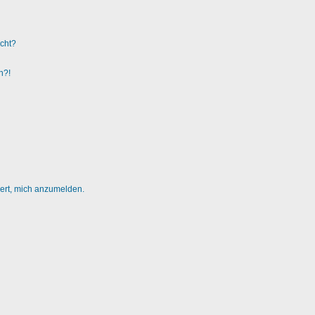
ucht?
n?!
dert, mich anzumelden.