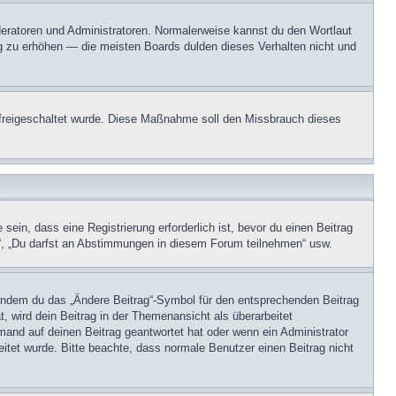
oderatoren und Administratoren. Normalerweise kannst du den Wortlaut
ng zu erhöhen — die meisten Boards dulden dieses Verhalten nicht und
on freigeschaltet wurde. Diese Maßnahme soll den Missbrauch dieses
in, dass eine Registrierung erforderlich ist, bevor du einen Beitrag
n“, „Du darfst an Abstimmungen in diesem Forum teilnehmen“ usw.
, indem du das „Ändere Beitrag“-Symbol für den entsprechenden Beitrag
t, wird dein Beitrag in der Themenansicht als überarbeitet
mand auf deinen Beitrag geantwortet hat oder wenn ein Administrator
beitet wurde. Bitte beachte, dass normale Benutzer einen Beitrag nicht