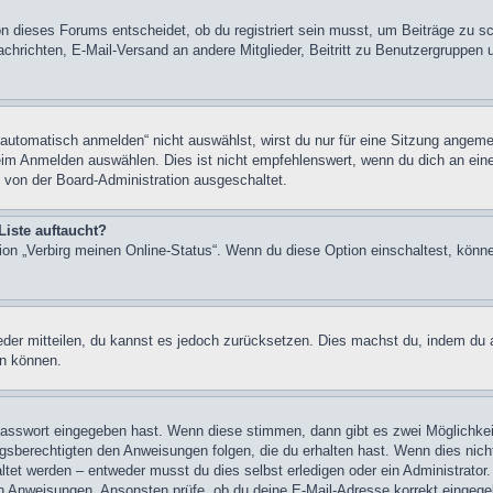
n dieses Forums entscheidet, ob du registriert sein musst, um Beiträge zu schre
chrichten, E-Mail-Versand an andere Mitglieder, Beitritt zu Benutzergruppen u
tomatisch anmelden“ nicht auswählst, wirst du nur für eine Sitzung angeme
im Anmelden auswählen. Dies ist nicht empfehlenswert, wenn du dich an einem
 von der Board-Administration ausgeschaltet.
Liste auftaucht?
tion „Verbirg meinen Online-Status“. Wenn du diese Option einschaltest, könn
ieder mitteilen, du kannst es jedoch zurücksetzen. Dies machst du, indem du
en können.
 Passwort eingegeben hast. Wenn diese stimmen, dann gibt es zwei Möglichk
ngsberechtigten den Anweisungen folgen, die du erhalten hast. Wenn dies nicht 
et werden – entweder musst du dies selbst erledigen oder ein Administrator. Be
nen Anweisungen. Ansonsten prüfe, ob du deine E-Mail-Adresse korrekt eingeg