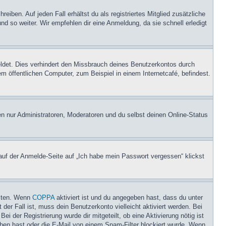
iben. Auf jeden Fall erhältst du als registriertes Mitglied zusätzliche
nd so weiter. Wir empfehlen dir eine Anmeldung, da sie schnell erledigt
ldet. Dies verhindert den Missbrauch deines Benutzerkontos durch
 öffentlichen Computer, zum Beispiel in einem Internetcafé, befindest.
en nur Administratoren, Moderatoren und du selbst deinen Online-Status
 auf der Anmelde-Seite auf „Ich habe mein Passwort vergessen“ klickst
eiten. Wenn
COPPA
aktiviert ist und du angegeben hast, dass du unter
der Fall ist, muss dein Benutzerkonto vielleicht aktiviert werden. Bei
i der Registrierung wurde dir mitgeteilt, ob eine Aktivierung nötig ist
eben hast oder die E-Mail von einem Spam-Filter blockiert wurde. Wenn