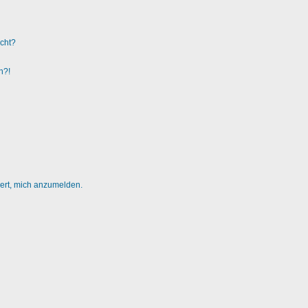
ucht?
n?!
dert, mich anzumelden.