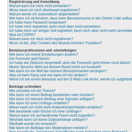
Registrierung und Anmeldung
Warum kann ich mich nicht anmelden?
Wozu muss ich mich überhaupt registrieren?
Warum werde ich automatisch abgemeldet?
Wie kann ich verhindern, dass mein Benutzername in der Online-Liste aufta
Ich habe mein Passwort vergessen!
Ich habe mich registriert, kann mich aber nicht anmelden!
Ich habe mich vor einiger Zeit registriert, kann mich aber nicht mehr anmelde
Was ist COPPA?
Warum kann ich mich nicht registrieren?
Wozu ist die „Alle Cookies des Boards löschen“-Funktion?
Benutzerpräferenzen und -einstellungen
Wie kann ich meine Einstellungen ändern?
Die Forenuhr geht falsch!
Ich habe die Zeitzone eingestellt, aber die Forenuhr geht immer noch falsch!
Meine Sprache steht auf diesem Board nicht zur Auswahl!
Wie kann ich ein Bild bei meinem Benutzernamen anzeigen?
Was ist mein Rang und wie kann ich ihn ändern?
Wenn ich bei einem Benutzer auf den E-Mail-Link klicke, werde ich aufgefor
Beiträge schreiben
Wie schreibe ich ein Thema?
Wie kann ich einen Beitrag bearbeiten oder löschen?
Wie kann ich meinem Beitrag eine Signatur anfügen?
Wie kann ich eine Umfrage erstellen?
Wieso kann ich nicht mehr Antwortmöglichkeiten erstellen?
Wie bearbeite oder lösche ich eine Umfrage?
Warum kann ich auf bestimmte Foren nicht zugreifen?
Weshalb kann ich keine Dateianhänge anfügen?
Weshalb wurde ich verwarnt?
Wie kann ich Beiträge den Moderatoren melden?