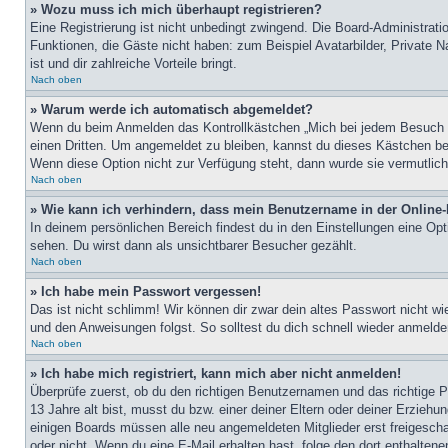
» Wozu muss ich mich überhaupt registrieren?
Eine Registrierung ist nicht unbedingt zwingend. Die Board-Administratio
Funktionen, die Gäste nicht haben: zum Beispiel Avatarbilder, Private Na
ist und dir zahlreiche Vorteile bringt.
Nach oben
» Warum werde ich automatisch abgemeldet?
Wenn du beim Anmelden das Kontrollkästchen „Mich bei jedem Besuch au
einen Dritten. Um angemeldet zu bleiben, kannst du dieses Kästchen be
Wenn diese Option nicht zur Verfügung steht, dann wurde sie vermutlich
Nach oben
» Wie kann ich verhindern, dass mein Benutzername in der Online-
In deinem persönlichen Bereich findest du in den Einstellungen eine Op
sehen. Du wirst dann als unsichtbarer Besucher gezählt.
Nach oben
» Ich habe mein Passwort vergessen!
Das ist nicht schlimm! Wir können dir zwar dein altes Passwort nicht w
und den Anweisungen folgst. So solltest du dich schnell wieder anmeld
Nach oben
» Ich habe mich registriert, kann mich aber nicht anmelden!
Überprüfe zuerst, ob du den richtigen Benutzernamen und das richtige
13 Jahre alt bist, musst du bzw. einer deiner Eltern oder deiner Erziehu
einigen Boards müssen alle neu angemeldeten Mitglieder erst freigeschalt
oder nicht. Wenn du eine E-Mail erhalten hast, folge den dort enthalte