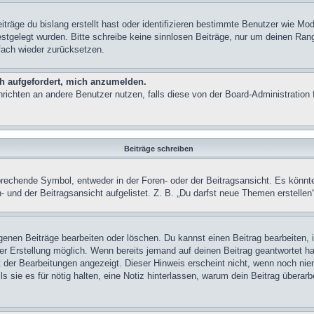
träge du bislang erstellt hast oder identifizieren bestimmte Benutzer wie M
festgelegt wurden. Bitte schreibe keine sinnlosen Beiträge, nur um deinen Ra
fach wieder zurücksetzen.
ch aufgefordert, mich anzumelden.
achrichten an andere Benutzer nutzen, falls diese von der Board-Administrati
Beiträge schreiben
chende Symbol, entweder in der Foren- oder der Beitragsansicht. Es könnte se
 und der Beitragsansicht aufgelistet. Z. B. „Du darfst neue Themen erstelle
igenen Beiträge bearbeiten oder löschen. Du kannst einen Beitrag bearbeiten
ner Erstellung möglich. Wenn bereits jemand auf deinen Beitrag geantwortet ha
t der Bearbeitungen angezeigt. Dieser Hinweis erscheint nicht, wenn noch nie
ls sie es für nötig halten, eine Notiz hinterlassen, warum dein Beitrag überar