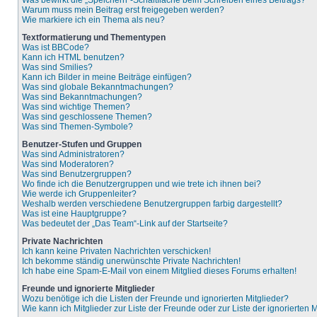
Was bewirkt die „Speichern“-Schaltfläche beim Schreiben eines Beitrags?
Warum muss mein Beitrag erst freigegeben werden?
Wie markiere ich ein Thema als neu?
Textformatierung und Thementypen
Was ist BBCode?
Kann ich HTML benutzen?
Was sind Smilies?
Kann ich Bilder in meine Beiträge einfügen?
Was sind globale Bekanntmachungen?
Was sind Bekanntmachungen?
Was sind wichtige Themen?
Was sind geschlossene Themen?
Was sind Themen-Symbole?
Benutzer-Stufen und Gruppen
Was sind Administratoren?
Was sind Moderatoren?
Was sind Benutzergruppen?
Wo finde ich die Benutzergruppen und wie trete ich ihnen bei?
Wie werde ich Gruppenleiter?
Weshalb werden verschiedene Benutzergruppen farbig dargestellt?
Was ist eine Hauptgruppe?
Was bedeutet der „Das Team“-Link auf der Startseite?
Private Nachrichten
Ich kann keine Privaten Nachrichten verschicken!
Ich bekomme ständig unerwünschte Private Nachrichten!
Ich habe eine Spam-E-Mail von einem Mitglied dieses Forums erhalten!
Freunde und ignorierte Mitglieder
Wozu benötige ich die Listen der Freunde und ignorierten Mitglieder?
Wie kann ich Mitglieder zur Liste der Freunde oder zur Liste der ignorierten