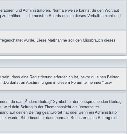
oderatoren und Administratoren. Normalerweise kannst du den Wortlaut
ng zu erhöhen — die meisten Boards dulden dieses Verhalten nicht und
on freigeschaltet wurde. Diese Maßnahme soll den Missbrauch dieses
in, dass eine Registrierung erforderlich ist, bevor du einen Beitrag
n“, „Du darfst an Abstimmungen in diesem Forum teilnehmen“ usw.
, indem du das „Ändere Beitrag“-Symbol für den entsprechenden Beitrag
t, wird dein Beitrag in der Themenansicht als überarbeitet
mand auf deinen Beitrag geantwortet hat oder wenn ein Administrator
beitet wurde. Bitte beachte, dass normale Benutzer einen Beitrag nicht