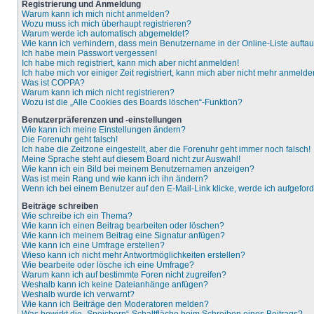
Registrierung und Anmeldung
Warum kann ich mich nicht anmelden?
Wozu muss ich mich überhaupt registrieren?
Warum werde ich automatisch abgemeldet?
Wie kann ich verhindern, dass mein Benutzername in der Online-Liste aufta
Ich habe mein Passwort vergessen!
Ich habe mich registriert, kann mich aber nicht anmelden!
Ich habe mich vor einiger Zeit registriert, kann mich aber nicht mehr anmelde
Was ist COPPA?
Warum kann ich mich nicht registrieren?
Wozu ist die „Alle Cookies des Boards löschen“-Funktion?
Benutzerpräferenzen und -einstellungen
Wie kann ich meine Einstellungen ändern?
Die Forenuhr geht falsch!
Ich habe die Zeitzone eingestellt, aber die Forenuhr geht immer noch falsch!
Meine Sprache steht auf diesem Board nicht zur Auswahl!
Wie kann ich ein Bild bei meinem Benutzernamen anzeigen?
Was ist mein Rang und wie kann ich ihn ändern?
Wenn ich bei einem Benutzer auf den E-Mail-Link klicke, werde ich aufgefor
Beiträge schreiben
Wie schreibe ich ein Thema?
Wie kann ich einen Beitrag bearbeiten oder löschen?
Wie kann ich meinem Beitrag eine Signatur anfügen?
Wie kann ich eine Umfrage erstellen?
Wieso kann ich nicht mehr Antwortmöglichkeiten erstellen?
Wie bearbeite oder lösche ich eine Umfrage?
Warum kann ich auf bestimmte Foren nicht zugreifen?
Weshalb kann ich keine Dateianhänge anfügen?
Weshalb wurde ich verwarnt?
Wie kann ich Beiträge den Moderatoren melden?