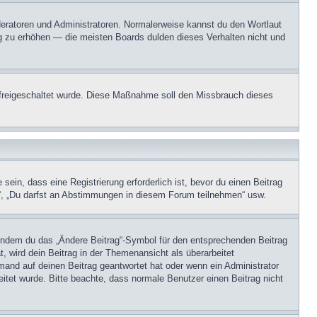
oderatoren und Administratoren. Normalerweise kannst du den Wortlaut
ng zu erhöhen — die meisten Boards dulden dieses Verhalten nicht und
on freigeschaltet wurde. Diese Maßnahme soll den Missbrauch dieses
in, dass eine Registrierung erforderlich ist, bevor du einen Beitrag
n“, „Du darfst an Abstimmungen in diesem Forum teilnehmen“ usw.
, indem du das „Ändere Beitrag“-Symbol für den entsprechenden Beitrag
t, wird dein Beitrag in der Themenansicht als überarbeitet
mand auf deinen Beitrag geantwortet hat oder wenn ein Administrator
beitet wurde. Bitte beachte, dass normale Benutzer einen Beitrag nicht