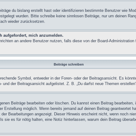
träge du bislang erstellt hast oder identifizieren bestimmte Benutzer wie M
festgelegt wurden. Bitte schreibe keine sinnlosen Beiträge, nur um deinen Ra
fach wieder zurücksetzen.
ch aufgefordert, mich anzumelden.
achrichten an andere Benutzer nutzen, falls diese von der Board-Administrati
Beiträge schreiben
chende Symbol, entweder in der Foren- oder der Beitragsansicht. Es könnte se
 und der Beitragsansicht aufgelistet. Z. B. „Du darfst neue Themen erstelle
igenen Beiträge bearbeiten oder löschen. Du kannst einen Beitrag bearbeiten
ner Erstellung möglich. Wenn bereits jemand auf deinen Beitrag geantwortet ha
t der Bearbeitungen angezeigt. Dieser Hinweis erscheint nicht, wenn noch nie
ls sie es für nötig halten, eine Notiz hinterlassen, warum dein Beitrag überar