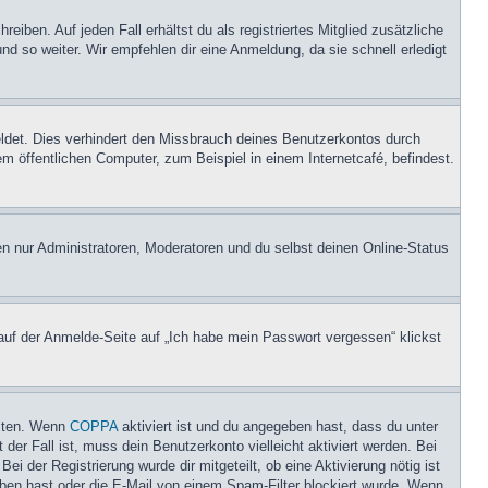
iben. Auf jeden Fall erhältst du als registriertes Mitglied zusätzliche
nd so weiter. Wir empfehlen dir eine Anmeldung, da sie schnell erledigt
ldet. Dies verhindert den Missbrauch deines Benutzerkontos durch
 öffentlichen Computer, zum Beispiel in einem Internetcafé, befindest.
en nur Administratoren, Moderatoren und du selbst deinen Online-Status
 auf der Anmelde-Seite auf „Ich habe mein Passwort vergessen“ klickst
eiten. Wenn
COPPA
aktiviert ist und du angegeben hast, dass du unter
der Fall ist, muss dein Benutzerkonto vielleicht aktiviert werden. Bei
i der Registrierung wurde dir mitgeteilt, ob eine Aktivierung nötig ist
eben hast oder die E-Mail von einem Spam-Filter blockiert wurde. Wenn