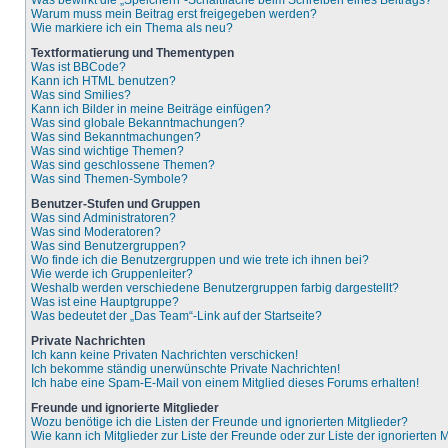
Was bewirkt die „Speichern“-Schaltfläche beim Schreiben eines Beitrags?
Warum muss mein Beitrag erst freigegeben werden?
Wie markiere ich ein Thema als neu?
Textformatierung und Thementypen
Was ist BBCode?
Kann ich HTML benutzen?
Was sind Smilies?
Kann ich Bilder in meine Beiträge einfügen?
Was sind globale Bekanntmachungen?
Was sind Bekanntmachungen?
Was sind wichtige Themen?
Was sind geschlossene Themen?
Was sind Themen-Symbole?
Benutzer-Stufen und Gruppen
Was sind Administratoren?
Was sind Moderatoren?
Was sind Benutzergruppen?
Wo finde ich die Benutzergruppen und wie trete ich ihnen bei?
Wie werde ich Gruppenleiter?
Weshalb werden verschiedene Benutzergruppen farbig dargestellt?
Was ist eine Hauptgruppe?
Was bedeutet der „Das Team“-Link auf der Startseite?
Private Nachrichten
Ich kann keine Privaten Nachrichten verschicken!
Ich bekomme ständig unerwünschte Private Nachrichten!
Ich habe eine Spam-E-Mail von einem Mitglied dieses Forums erhalten!
Freunde und ignorierte Mitglieder
Wozu benötige ich die Listen der Freunde und ignorierten Mitglieder?
Wie kann ich Mitglieder zur Liste der Freunde oder zur Liste der ignorierten