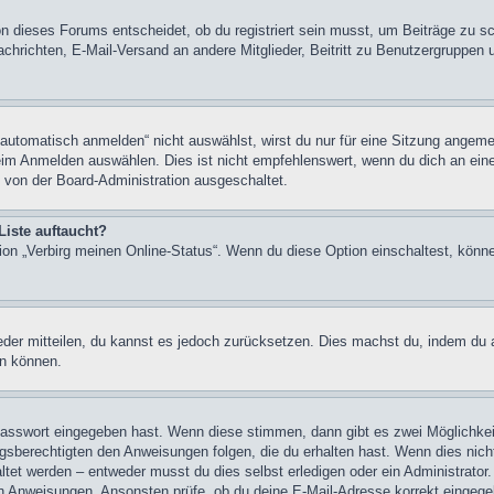
n dieses Forums entscheidet, ob du registriert sein musst, um Beiträge zu schre
chrichten, E-Mail-Versand an andere Mitglieder, Beitritt zu Benutzergruppen u
tomatisch anmelden“ nicht auswählst, wirst du nur für eine Sitzung angeme
im Anmelden auswählen. Dies ist nicht empfehlenswert, wenn du dich an einem
 von der Board-Administration ausgeschaltet.
Liste auftaucht?
tion „Verbirg meinen Online-Status“. Wenn du diese Option einschaltest, könn
ieder mitteilen, du kannst es jedoch zurücksetzen. Dies machst du, indem du
en können.
 Passwort eingegeben hast. Wenn diese stimmen, dann gibt es zwei Möglichk
ngsberechtigten den Anweisungen folgen, die du erhalten hast. Wenn dies nicht 
et werden – entweder musst du dies selbst erledigen oder ein Administrator. Be
nen Anweisungen. Ansonsten prüfe, ob du deine E-Mail-Adresse korrekt eingeg