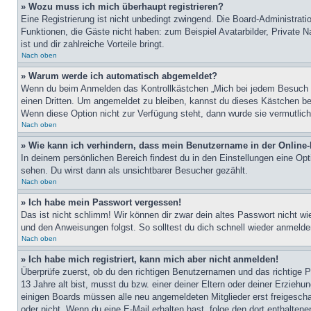
» Wozu muss ich mich überhaupt registrieren?
Eine Registrierung ist nicht unbedingt zwingend. Die Board-Administratio
Funktionen, die Gäste nicht haben: zum Beispiel Avatarbilder, Private Na
ist und dir zahlreiche Vorteile bringt.
Nach oben
» Warum werde ich automatisch abgemeldet?
Wenn du beim Anmelden das Kontrollkästchen „Mich bei jedem Besuch au
einen Dritten. Um angemeldet zu bleiben, kannst du dieses Kästchen be
Wenn diese Option nicht zur Verfügung steht, dann wurde sie vermutlich
Nach oben
» Wie kann ich verhindern, dass mein Benutzername in der Online-
In deinem persönlichen Bereich findest du in den Einstellungen eine Op
sehen. Du wirst dann als unsichtbarer Besucher gezählt.
Nach oben
» Ich habe mein Passwort vergessen!
Das ist nicht schlimm! Wir können dir zwar dein altes Passwort nicht w
und den Anweisungen folgst. So solltest du dich schnell wieder anmeld
Nach oben
» Ich habe mich registriert, kann mich aber nicht anmelden!
Überprüfe zuerst, ob du den richtigen Benutzernamen und das richtige
13 Jahre alt bist, musst du bzw. einer deiner Eltern oder deiner Erziehu
einigen Boards müssen alle neu angemeldeten Mitglieder erst freigeschalt
oder nicht. Wenn du eine E-Mail erhalten hast, folge den dort enthalte