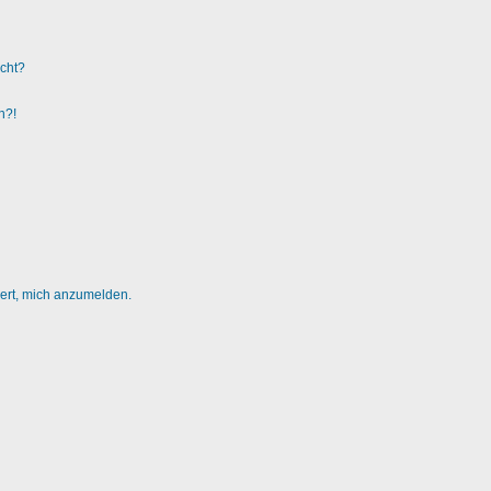
ucht?
n?!
dert, mich anzumelden.