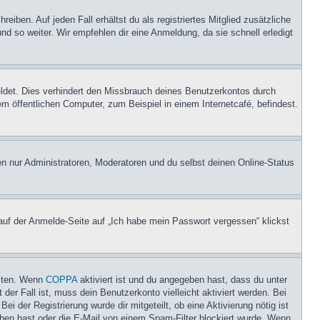
iben. Auf jeden Fall erhältst du als registriertes Mitglied zusätzliche
nd so weiter. Wir empfehlen dir eine Anmeldung, da sie schnell erledigt
ldet. Dies verhindert den Missbrauch deines Benutzerkontos durch
 öffentlichen Computer, zum Beispiel in einem Internetcafé, befindest.
en nur Administratoren, Moderatoren und du selbst deinen Online-Status
 auf der Anmelde-Seite auf „Ich habe mein Passwort vergessen“ klickst
eiten. Wenn
COPPA
aktiviert ist und du angegeben hast, dass du unter
der Fall ist, muss dein Benutzerkonto vielleicht aktiviert werden. Bei
i der Registrierung wurde dir mitgeteilt, ob eine Aktivierung nötig ist
eben hast oder die E-Mail von einem Spam-Filter blockiert wurde. Wenn