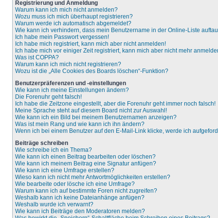
Registrierung und Anmeldung
Warum kann ich mich nicht anmelden?
Wozu muss ich mich überhaupt registrieren?
Warum werde ich automatisch abgemeldet?
Wie kann ich verhindern, dass mein Benutzername in der Online-Liste aufta
Ich habe mein Passwort vergessen!
Ich habe mich registriert, kann mich aber nicht anmelden!
Ich habe mich vor einiger Zeit registriert, kann mich aber nicht mehr anmelde
Was ist COPPA?
Warum kann ich mich nicht registrieren?
Wozu ist die „Alle Cookies des Boards löschen“-Funktion?
Benutzerpräferenzen und -einstellungen
Wie kann ich meine Einstellungen ändern?
Die Forenuhr geht falsch!
Ich habe die Zeitzone eingestellt, aber die Forenuhr geht immer noch falsch!
Meine Sprache steht auf diesem Board nicht zur Auswahl!
Wie kann ich ein Bild bei meinem Benutzernamen anzeigen?
Was ist mein Rang und wie kann ich ihn ändern?
Wenn ich bei einem Benutzer auf den E-Mail-Link klicke, werde ich aufgefor
Beiträge schreiben
Wie schreibe ich ein Thema?
Wie kann ich einen Beitrag bearbeiten oder löschen?
Wie kann ich meinem Beitrag eine Signatur anfügen?
Wie kann ich eine Umfrage erstellen?
Wieso kann ich nicht mehr Antwortmöglichkeiten erstellen?
Wie bearbeite oder lösche ich eine Umfrage?
Warum kann ich auf bestimmte Foren nicht zugreifen?
Weshalb kann ich keine Dateianhänge anfügen?
Weshalb wurde ich verwarnt?
Wie kann ich Beiträge den Moderatoren melden?