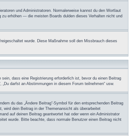
oderatoren und Administratoren. Normalerweise kannst du den Wortlaut
ng zu erhöhen — die meisten Boards dulden dieses Verhalten nicht und
on freigeschaltet wurde. Diese Maßnahme soll den Missbrauch dieses
in, dass eine Registrierung erforderlich ist, bevor du einen Beitrag
n“, „Du darfst an Abstimmungen in diesem Forum teilnehmen“ usw.
, indem du das „Ändere Beitrag“-Symbol für den entsprechenden Beitrag
t, wird dein Beitrag in der Themenansicht als überarbeitet
mand auf deinen Beitrag geantwortet hat oder wenn ein Administrator
beitet wurde. Bitte beachte, dass normale Benutzer einen Beitrag nicht