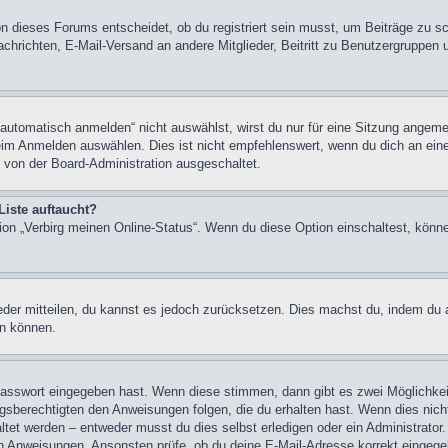
n dieses Forums entscheidet, ob du registriert sein musst, um Beiträge zu schre
chrichten, E-Mail-Versand an andere Mitglieder, Beitritt zu Benutzergruppen u
tomatisch anmelden“ nicht auswählst, wirst du nur für eine Sitzung angeme
im Anmelden auswählen. Dies ist nicht empfehlenswert, wenn du dich an einem
 von der Board-Administration ausgeschaltet.
Liste auftaucht?
tion „Verbirg meinen Online-Status“. Wenn du diese Option einschaltest, könn
ieder mitteilen, du kannst es jedoch zurücksetzen. Dies machst du, indem du
en können.
 Passwort eingegeben hast. Wenn diese stimmen, dann gibt es zwei Möglichk
ngsberechtigten den Anweisungen folgen, die du erhalten hast. Wenn dies nicht 
et werden – entweder musst du dies selbst erledigen oder ein Administrator. Be
nen Anweisungen. Ansonsten prüfe, ob du deine E-Mail-Adresse korrekt eingeg