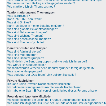
Was bewirkt die „Speichern“-Schaltfläche beim Schreiben eines Beitrags?
Warum muss mein Beitrag erst freigegeben werden?
Wie markiere ich ein Thema als neu?
Textformatierung und Thementypen
Was ist BBCode?
Kann ich HTML benutzen?
Was sind Smilies?
Kann ich Bilder in meine Beiträge einfügen?
Was sind globale Bekanntmachungen?
Was sind Bekanntmachungen?
Was sind wichtige Themen?
Was sind geschlossene Themen?
Was sind Themen-Symbole?
Benutzer-Stufen und Gruppen
Was sind Administratoren?
Was sind Moderatoren?
Was sind Benutzergruppen?
Wo finde ich die Benutzergruppen und wie trete ich ihnen bei?
Wie werde ich Gruppenleiter?
Weshalb werden verschiedene Benutzergruppen farbig dargestellt?
Was ist eine Hauptgruppe?
Was bedeutet der „Das Team“-Link auf der Startseite?
Private Nachrichten
Ich kann keine Privaten Nachrichten verschicken!
Ich bekomme ständig unerwünschte Private Nachrichten!
Ich habe eine Spam-E-Mail von einem Mitglied dieses Forums erhalten!
Freunde und ignorierte Mitglieder
Wozu benötige ich die Listen der Freunde und ignorierten Mitglieder?
Wie kann ich Mitglieder zur Liste der Freunde oder zur Liste der ignorierten