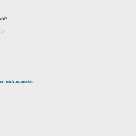
ucht?
n?!
dert, mich anzumelden.