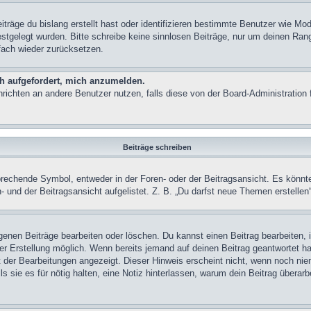
träge du bislang erstellt hast oder identifizieren bestimmte Benutzer wie M
festgelegt wurden. Bitte schreibe keine sinnlosen Beiträge, nur um deinen Ra
fach wieder zurücksetzen.
ch aufgefordert, mich anzumelden.
achrichten an andere Benutzer nutzen, falls diese von der Board-Administrati
Beiträge schreiben
chende Symbol, entweder in der Foren- oder der Beitragsansicht. Es könnte se
 und der Beitragsansicht aufgelistet. Z. B. „Du darfst neue Themen erstelle
igenen Beiträge bearbeiten oder löschen. Du kannst einen Beitrag bearbeiten
ner Erstellung möglich. Wenn bereits jemand auf deinen Beitrag geantwortet ha
t der Bearbeitungen angezeigt. Dieser Hinweis erscheint nicht, wenn noch nie
ls sie es für nötig halten, eine Notiz hinterlassen, warum dein Beitrag überar