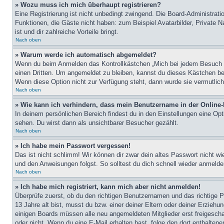
» Wozu muss ich mich überhaupt registrieren?
Eine Registrierung ist nicht unbedingt zwingend. Die Board-Administratio
Funktionen, die Gäste nicht haben: zum Beispiel Avatarbilder, Private Na
ist und dir zahlreiche Vorteile bringt.
Nach oben
» Warum werde ich automatisch abgemeldet?
Wenn du beim Anmelden das Kontrollkästchen „Mich bei jedem Besuch au
einen Dritten. Um angemeldet zu bleiben, kannst du dieses Kästchen be
Wenn diese Option nicht zur Verfügung steht, dann wurde sie vermutlich
Nach oben
» Wie kann ich verhindern, dass mein Benutzername in der Online-
In deinem persönlichen Bereich findest du in den Einstellungen eine Op
sehen. Du wirst dann als unsichtbarer Besucher gezählt.
Nach oben
» Ich habe mein Passwort vergessen!
Das ist nicht schlimm! Wir können dir zwar dein altes Passwort nicht w
und den Anweisungen folgst. So solltest du dich schnell wieder anmeld
Nach oben
» Ich habe mich registriert, kann mich aber nicht anmelden!
Überprüfe zuerst, ob du den richtigen Benutzernamen und das richtige
13 Jahre alt bist, musst du bzw. einer deiner Eltern oder deiner Erziehu
einigen Boards müssen alle neu angemeldeten Mitglieder erst freigeschalt
oder nicht. Wenn du eine E-Mail erhalten hast, folge den dort enthalte