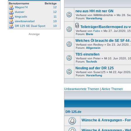
Benutzername
Beiträge
Magoo74
12
neu aus HH mit ner GN
dueser
12
Verfasst von WilliWindmühle » Mo 28. S
kingcado
11
Forum:
Vorstellung
steeltownrebel
10
DR 125 SE Dual Sport
10
Teileträger/Bastlermoped zu 
Verfasst von
Fabs
» Mo 27. Jul 2020, 15
Anzeige
Forum:
Biete
Welches Öl braucht die SE SF 44
Verfasst von Redkey » Do 23. Jul 2020,
Forum:
Allgemein
TBS einstellen
Verfasst von Peter » Mi 10. Jun 2020, 1
Forum:
Technik
Neuling auf der DR 125
Verfasst von Suse125 » Mi 22. Apr 2020
Forum:
Vorstellung
Unbeantwortete Themen
|
Aktive Themen
DR-125.de
Wünsche & Anregungen - Fo
Wünsche & Anregungen - Web