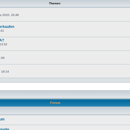
Themen
ep 2020, 20:48
verkaufen
:41
 A?
 13:32
0:50
, 18:14
Forum
rum
seite