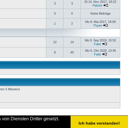
Di 14. Nov 2017, 18:22
3
3
Patrick
0
0
Keine Beiträge
Mo 8. Mai 2017, 19:09
1
2
Thyen
Mo 9. Sep 2019, 15:52
12
14
Fabs
Mo 5. Okt 2020, 13:45
9
45
Fabs
zten 5 Minuten)
von Diensten Dritter gesetzt.
Ich habe verstanden!