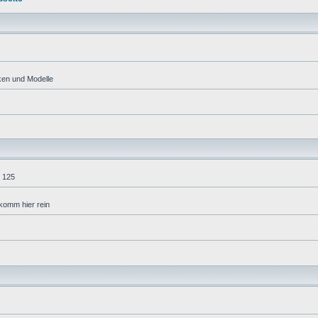
ken und Modelle
 125
komm hier rein