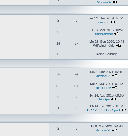
1
3
Magoo74
Fr 12. Dez 2014, 16:51
2
3
dueser
Fr 13. Mär 2015, 10:51
2
3
surferolivero
Mo 28. Sep 2020, 20:48
14
27
WilliWindmühle
0
0
Keine Beiträge
Mo 8. Mär 2021, 02:40
26
74
dirtrider25
Mo 8. Mär 2021, 02:13
61
138
dirtrider25
Fr 14. Aug 2015, 09:50
2
7
DR Opa
Mi 14. Jan 2015, 11:04
1
2
DR 125 SE Dual Sport
Di 9. Mär 2021, 20:46
2
3
dirtrider25