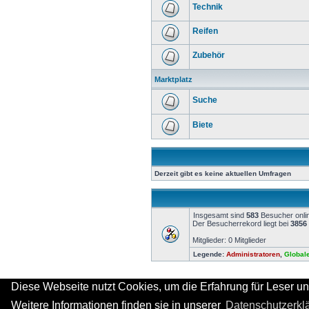
Technik
Reifen
Zubehör
Marktplatz
Suche
Biete
Derzeit gibt es keine aktuellen Umfragen
Insgesamt sind
583
Besucher onlin
Der Besucherrekord liegt bei
3856
Mitglieder: 0 Mitglieder
Legende:
Administratoren
,
Global
Diese Webseite nutzt Cookies, um die Erfahrung für Leser un
Weitere Informationen finden sie in unserer
Datenschutzerkl