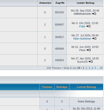
Antworten
Zugriffe
Letzter Beitrag
Mo 28. Sep 2020, 20:48
0
661910
WilliWindmühle
Mo 5. Okt 2020, 13:45
2
608407
Fabs
Mo 27. Jul 2020, 09:40
1
393817
Klein-Auheimer
Mi 10. Jun 2020, 10:50
0
465664
Peter
Mo 27. Apr 2020, 18:35
2
445554
Suse125
142 Themen • Seite
1
von
29
•
1
,
2
,
3
,
4
,
5
...
29
Themen
Beiträge
Letzter Beitrag
0
0
Keine Beiträge
Sa 26. Okt 2013, 11:48