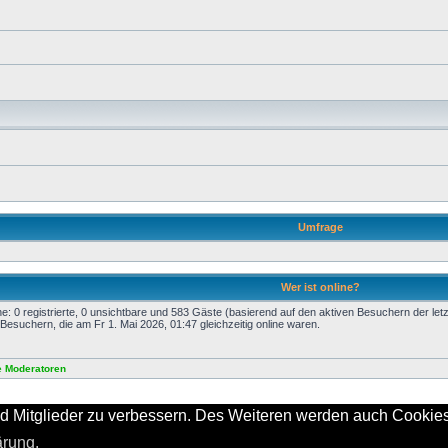
Umfrage
Wer ist online?
e: 0 registrierte, 0 unsichtbare und 583 Gäste (basierend auf den aktiven Besuchern der let
Besuchern, die am Fr 1. Mai 2026, 01:47 gleichzeitig online waren.
e Moderatoren
Powered by
Board3 Portal
© 2009 - 2011 Board3 Group
d Mitglieder zu verbessern. Des Weiteren werden auch Cookies 
Powered by
phpBB
® Forum Software © phpBB Group
ärung.
Deutsche Übersetzung durch
phpBB.de