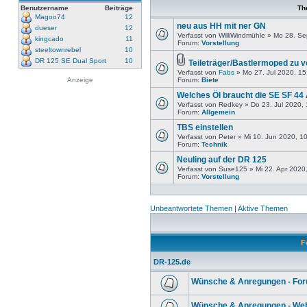
Benutzername
Beiträge
Th
Magoo74
12
neu aus HH mit ner GN
dueser
12
Verfasst von WilliWindmühle » Mo 28. S
kingcado
11
Forum:
Vorstellung
steeltownrebel
10
DR 125 SE Dual Sport
10
Teileträger/Bastlermoped zu 
Verfasst von
Fabs
» Mo 27. Jul 2020, 15
Anzeige
Forum:
Biete
Welches Öl braucht die SE SF 44
Verfasst von Redkey » Do 23. Jul 2020,
Forum:
Allgemein
TBS einstellen
Verfasst von Peter » Mi 10. Jun 2020, 1
Forum:
Technik
Neuling auf der DR 125
Verfasst von Suse125 » Mi 22. Apr 2020
Forum:
Vorstellung
Unbeantwortete Themen
|
Aktive Themen
F
DR-125.de
Wünsche & Anregungen - Fo
Wünsche & Anregungen - Web