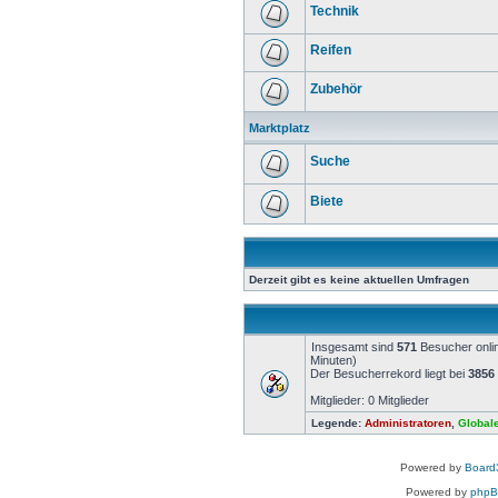
Technik
Reifen
Zubehör
Marktplatz
Suche
Biete
Derzeit gibt es keine aktuellen Umfragen
Insgesamt sind
571
Besucher onlin
Minuten)
Der Besucherrekord liegt bei
3856
Mitglieder: 0 Mitglieder
Legende:
Administratoren
,
Global
Powered by
Board3
Powered by
php