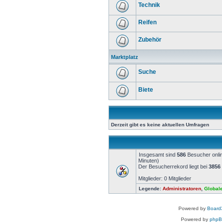
Technik
Reifen
Zubehör
Marktplatz
Suche
Biete
Derzeit gibt es keine aktuellen Umfragen
Insgesamt sind
586
Besucher onlin
Minuten)
Der Besucherrekord liegt bei
3856
Mitglieder: 0 Mitglieder
Legende:
Administratoren
,
Global
Powered by
Board3
Powered by
php