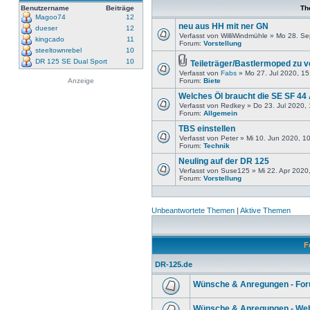
Benutzername
Beiträge
Th
Magoo74
12
neu aus HH mit ner GN
dueser
12
Verfasst von WilliWindmühle » Mo 28. S
kingcado
11
Forum:
Vorstellung
steeltownrebel
10
DR 125 SE Dual Sport
10
Teileträger/Bastlermoped zu 
Verfasst von
Fabs
» Mo 27. Jul 2020, 15
Anzeige
Forum:
Biete
Welches Öl braucht die SE SF 44
Verfasst von Redkey » Do 23. Jul 2020,
Forum:
Allgemein
TBS einstellen
Verfasst von Peter » Mi 10. Jun 2020, 1
Forum:
Technik
Neuling auf der DR 125
Verfasst von Suse125 » Mi 22. Apr 2020
Forum:
Vorstellung
Unbeantwortete Themen
|
Aktive Themen
F
DR-125.de
Wünsche & Anregungen - Fo
Wünsche & Anregungen - Web