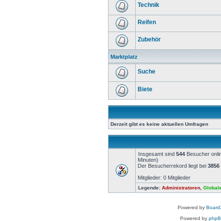
Technik
Reifen
Zubehör
Marktplatz
Suche
Biete
Derzeit gibt es keine aktuellen Umfragen
Insgesamt sind
544
Besucher onlin
Minuten)
Der Besucherrekord liegt bei
3856
Mitglieder: 0 Mitglieder
Legende:
Administratoren
,
Global
Powered by
Board3
Powered by
php