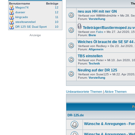
Benutzername
Beiträge
Th
Magoo74
12
neu aus HH mit ner GN
dueser
12
Verfasst von WilliWindmühle » Mo 28. S
kingcado
11
Forum:
Vorstellung
steeltownrebel
10
DR 125 SE Dual Sport
10
Teileträger/Bastlermoped zu 
Verfasst von
Fabs
» Mo 27. Jul 2020, 15
Anzeige
Forum:
Biete
Welches Öl braucht die SE SF 44
Verfasst von Redkey » Do 23. Jul 2020,
Forum:
Allgemein
TBS einstellen
Verfasst von Peter » Mi 10. Jun 2020, 1
Forum:
Technik
Neuling auf der DR 125
Verfasst von Suse125 » Mi 22. Apr 2020
Forum:
Vorstellung
Unbeantwortete Themen
|
Aktive Themen
F
DR-125.de
Wünsche & Anregungen - Fo
Wünsche & Anregungen - Web