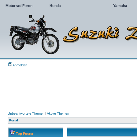
Motorrad Foren:
Honda
Yamaha
Anmelden
Unbeantwortete Themen
|
Aktive Themen
Portal
Top Poster