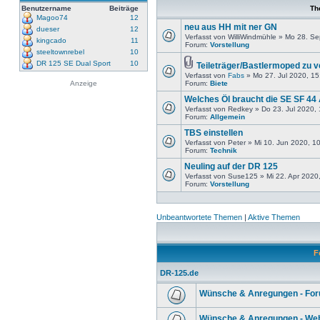
Benutzername
Beiträge
Th
Magoo74
12
neu aus HH mit ner GN
dueser
12
Verfasst von WilliWindmühle » Mo 28. S
kingcado
11
Forum:
Vorstellung
steeltownrebel
10
DR 125 SE Dual Sport
10
Teileträger/Bastlermoped zu 
Verfasst von
Fabs
» Mo 27. Jul 2020, 15
Anzeige
Forum:
Biete
Welches Öl braucht die SE SF 44
Verfasst von Redkey » Do 23. Jul 2020,
Forum:
Allgemein
TBS einstellen
Verfasst von Peter » Mi 10. Jun 2020, 1
Forum:
Technik
Neuling auf der DR 125
Verfasst von Suse125 » Mi 22. Apr 2020
Forum:
Vorstellung
Unbeantwortete Themen
|
Aktive Themen
F
DR-125.de
Wünsche & Anregungen - Fo
Wünsche & Anregungen - Web