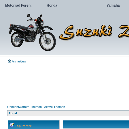
Motorrad Foren:
Honda
Yamaha
Anmelden
Unbeantwortete Themen
|
Aktive Themen
Portal
Top Poster