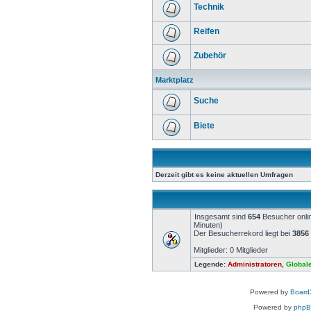
Technik
Reifen
Zubehör
Marktplatz
Suche
Biete
Derzeit gibt es keine aktuellen Umfragen
Insgesamt sind
654
Besucher onlin
Minuten)
Der Besucherrekord liegt bei
3856
Mitglieder: 0 Mitglieder
Legende:
Administratoren
,
Global
Powered by
Board3
Powered by
php