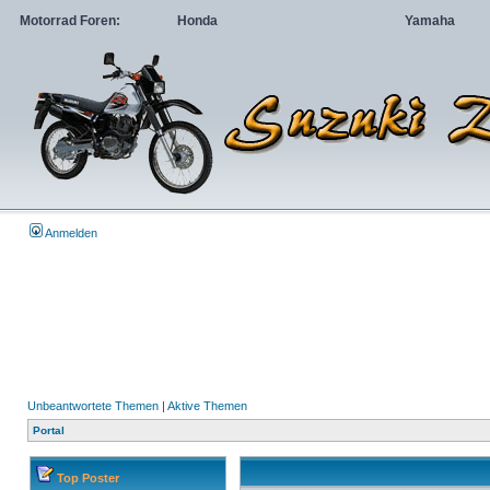
Motorrad Foren:
Honda
Yamaha
Anmelden
Unbeantwortete Themen
|
Aktive Themen
Portal
Top Poster