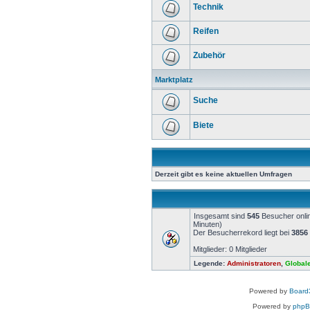
Technik
Reifen
Zubehör
Marktplatz
Suche
Biete
Derzeit gibt es keine aktuellen Umfragen
Insgesamt sind
545
Besucher onlin
Minuten)
Der Besucherrekord liegt bei
3856
Mitglieder: 0 Mitglieder
Legende:
Administratoren
,
Global
Powered by
Board3
Powered by
php