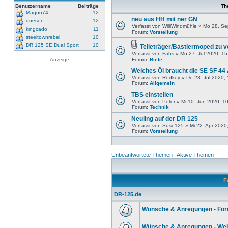
Benutzername
Beiträge
Th
Magoo74
12
neu aus HH mit ner GN
dueser
12
Verfasst von WilliWindmühle » Mo 28. S
kingcado
11
Forum:
Vorstellung
steeltownrebel
10
DR 125 SE Dual Sport
10
Teileträger/Bastlermoped zu 
Verfasst von
Fabs
» Mo 27. Jul 2020, 15
Anzeige
Forum:
Biete
Welches Öl braucht die SE SF 44
Verfasst von Redkey » Do 23. Jul 2020,
Forum:
Allgemein
TBS einstellen
Verfasst von Peter » Mi 10. Jun 2020, 1
Forum:
Technik
Neuling auf der DR 125
Verfasst von Suse125 » Mi 22. Apr 2020
Forum:
Vorstellung
Unbeantwortete Themen
|
Aktive Themen
F
DR-125.de
Wünsche & Anregungen - Fo
Wünsche & Anregungen - Web