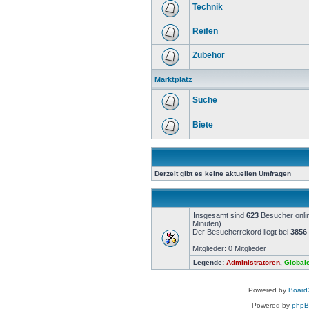
Technik
Reifen
Zubehör
Marktplatz
Suche
Biete
Derzeit gibt es keine aktuellen Umfragen
Insgesamt sind
623
Besucher onlin
Minuten)
Der Besucherrekord liegt bei
3856
Mitglieder: 0 Mitglieder
Legende:
Administratoren
,
Global
Powered by
Board3
Powered by
php