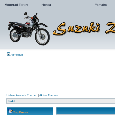
Motorrad Foren:
Honda
Yamaha
Anmelden
Unbeantwortete Themen
|
Aktive Themen
Portal
Top Poster