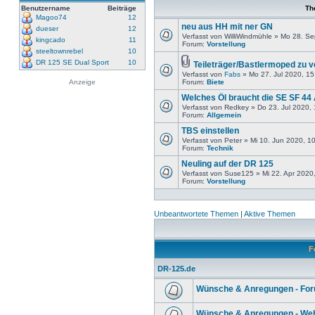
Benutzername
Beiträge
Th
Magoo74
12
neu aus HH mit ner GN
dueser
12
Verfasst von WilliWindmühle » Mo 28. S
kingcado
11
Forum:
Vorstellung
steeltownrebel
10
DR 125 SE Dual Sport
10
Teileträger/Bastlermoped zu 
Verfasst von
Fabs
» Mo 27. Jul 2020, 15
Anzeige
Forum:
Biete
Welches Öl braucht die SE SF 44
Verfasst von Redkey » Do 23. Jul 2020,
Forum:
Allgemein
TBS einstellen
Verfasst von Peter » Mi 10. Jun 2020, 1
Forum:
Technik
Neuling auf der DR 125
Verfasst von Suse125 » Mi 22. Apr 2020
Forum:
Vorstellung
Unbeantwortete Themen
|
Aktive Themen
F
DR-125.de
Wünsche & Anregungen - Fo
Wünsche & Anregungen - Web