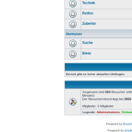
Technik
Reifen
Zubehör
Marktplatz
Suche
Biete
Derzeit gibt es keine aktuellen Umfragen
Insgesamt sind
564
Besucher onlin
Minuten)
Der Besucherrekord liegt bei
3856
Mitglieder: 0 Mitglieder
Legende:
Administratoren
,
Global
Powered by
Board3
Powered by
php