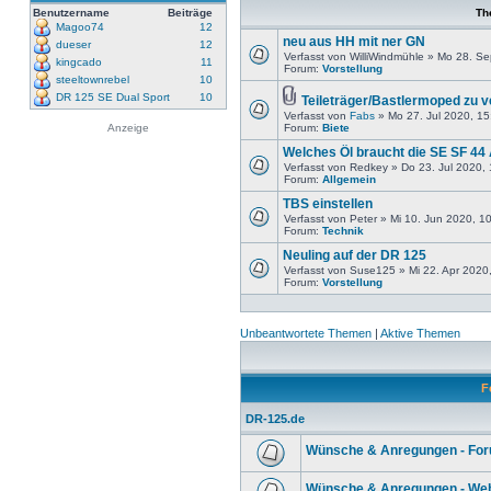
Benutzername
Beiträge
Th
Magoo74
12
neu aus HH mit ner GN
dueser
12
Verfasst von WilliWindmühle » Mo 28. S
kingcado
11
Forum:
Vorstellung
steeltownrebel
10
DR 125 SE Dual Sport
10
Teileträger/Bastlermoped zu 
Verfasst von
Fabs
» Mo 27. Jul 2020, 15
Anzeige
Forum:
Biete
Welches Öl braucht die SE SF 44
Verfasst von Redkey » Do 23. Jul 2020,
Forum:
Allgemein
TBS einstellen
Verfasst von Peter » Mi 10. Jun 2020, 1
Forum:
Technik
Neuling auf der DR 125
Verfasst von Suse125 » Mi 22. Apr 2020
Forum:
Vorstellung
Unbeantwortete Themen
|
Aktive Themen
F
DR-125.de
Wünsche & Anregungen - Fo
Wünsche & Anregungen - Web