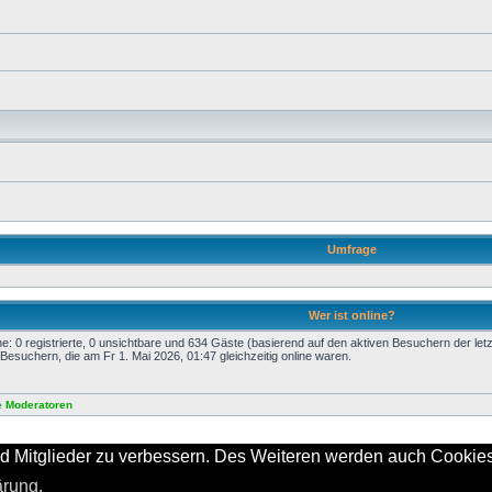
Umfrage
Wer ist online?
e: 0 registrierte, 0 unsichtbare und 634 Gäste (basierend auf den aktiven Besuchern der let
Besuchern, die am Fr 1. Mai 2026, 01:47 gleichzeitig online waren.
e Moderatoren
Powered by
Board3 Portal
© 2009 - 2011 Board3 Group
d Mitglieder zu verbessern. Des Weiteren werden auch Cookies 
Powered by
phpBB
® Forum Software © phpBB Group
ärung.
Deutsche Übersetzung durch
phpBB.de