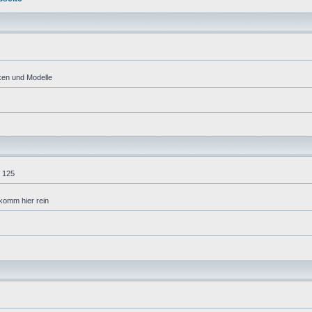
ken und Modelle
 125
komm hier rein