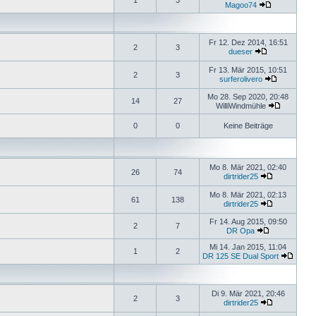
1
3
Magoo74
Fr 12. Dez 2014, 16:51
2
3
dueser
Fr 13. Mär 2015, 10:51
2
3
surferolivero
Mo 28. Sep 2020, 20:48
14
27
WilliWindmühle
0
0
Keine Beiträge
Mo 8. Mär 2021, 02:40
26
74
dirtrider25
Mo 8. Mär 2021, 02:13
61
138
dirtrider25
Fr 14. Aug 2015, 09:50
2
7
DR Opa
Mi 14. Jan 2015, 11:04
1
2
DR 125 SE Dual Sport
Di 9. Mär 2021, 20:46
2
3
dirtrider25