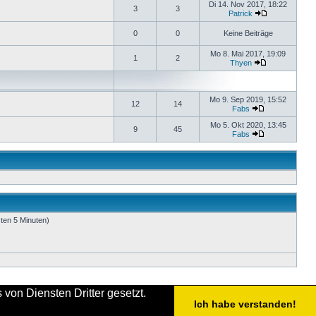
Di 14. Nov 2017, 18:22
3
3
Patrick
0
0
Keine Beiträge
Mo 8. Mai 2017, 19:09
1
2
Thyen
Mo 9. Sep 2019, 15:52
12
14
Fabs
Mo 5. Okt 2020, 13:45
9
45
Fabs
zten 5 Minuten)
von Diensten Dritter gesetzt.
Ich habe verstanden!