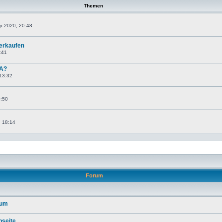
Themen
ep 2020, 20:48
verkaufen
:41
 A?
 13:32
0:50
, 18:14
Forum
rum
seite