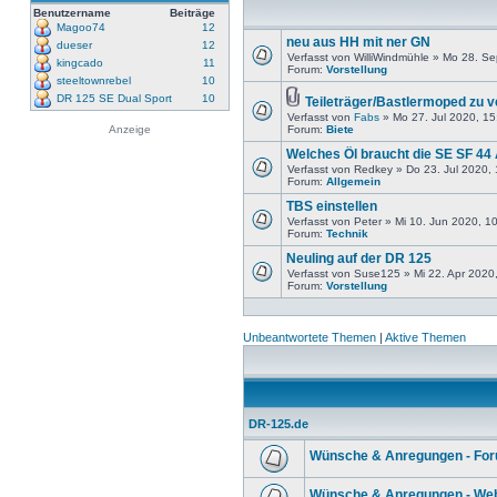
Benutzername
Beiträge
Magoo74
12
neu aus HH mit ner GN
dueser
12
Verfasst von WilliWindmühle » Mo 28. S
kingcado
11
Forum:
Vorstellung
steeltownrebel
10
DR 125 SE Dual Sport
10
Teileträger/Bastlermoped zu 
Verfasst von
Fabs
» Mo 27. Jul 2020, 15
Anzeige
Forum:
Biete
Welches Öl braucht die SE SF 44
Verfasst von Redkey » Do 23. Jul 2020,
Forum:
Allgemein
TBS einstellen
Verfasst von Peter » Mi 10. Jun 2020, 1
Forum:
Technik
Neuling auf der DR 125
Verfasst von Suse125 » Mi 22. Apr 2020
Forum:
Vorstellung
Unbeantwortete Themen
|
Aktive Themen
DR-125.de
Wünsche & Anregungen - Fo
Wünsche & Anregungen - Web