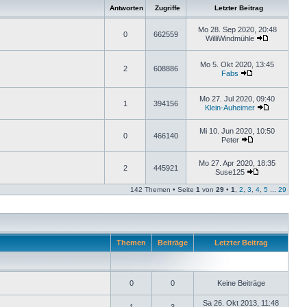
Antworten
Zugriffe
Letzter Beitrag
Mo 28. Sep 2020, 20:48
0
662559
WilliWindmühle
Mo 5. Okt 2020, 13:45
2
608886
Fabs
Mo 27. Jul 2020, 09:40
1
394156
Klein-Auheimer
Mi 10. Jun 2020, 10:50
0
466140
Peter
Mo 27. Apr 2020, 18:35
2
445921
Suse125
142 Themen • Seite
1
von
29
•
1
,
2
,
3
,
4
,
5
...
29
Themen
Beiträge
Letzter Beitrag
0
0
Keine Beiträge
Sa 26. Okt 2013, 11:48