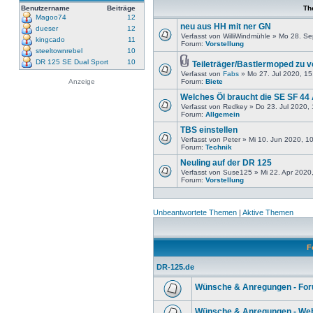
Benutzername
Beiträge
Th
Magoo74
12
neu aus HH mit ner GN
dueser
12
Verfasst von WilliWindmühle » Mo 28. S
kingcado
11
Forum:
Vorstellung
steeltownrebel
10
DR 125 SE Dual Sport
10
Teileträger/Bastlermoped zu 
Verfasst von
Fabs
» Mo 27. Jul 2020, 15
Anzeige
Forum:
Biete
Welches Öl braucht die SE SF 44
Verfasst von Redkey » Do 23. Jul 2020,
Forum:
Allgemein
TBS einstellen
Verfasst von Peter » Mi 10. Jun 2020, 1
Forum:
Technik
Neuling auf der DR 125
Verfasst von Suse125 » Mi 22. Apr 2020
Forum:
Vorstellung
Unbeantwortete Themen
|
Aktive Themen
F
DR-125.de
Wünsche & Anregungen - Fo
Wünsche & Anregungen - Web