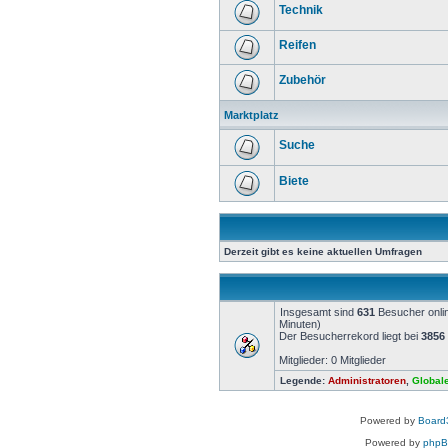
Technik
Reifen
Zubehör
Marktplatz
Suche
Biete
Derzeit gibt es keine aktuellen Umfragen
Insgesamt sind
631
Besucher onlin
Minuten)
Der Besucherrekord liegt bei
3856
Mitglieder: 0 Mitglieder
Legende:
Administratoren
,
Global
Powered by
Board3
Powered by
php