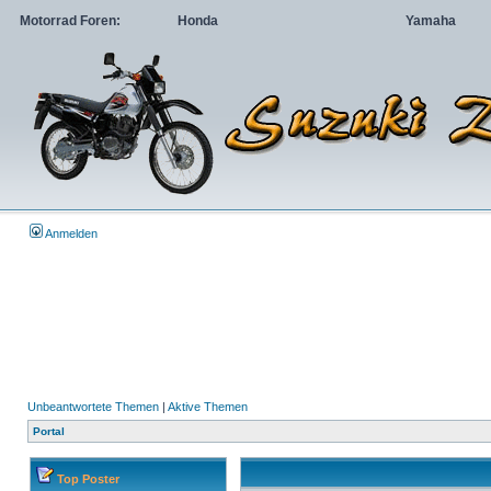
Motorrad Foren:
Honda
Yamaha
Anmelden
Unbeantwortete Themen
|
Aktive Themen
Portal
Top Poster