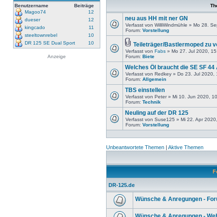
Benutzername
Beiträge
Th
Magoo74
12
neu aus HH mit ner GN
dueser
12
Verfasst von WilliWindmühle » Mo 28. S
kingcado
11
Forum:
Vorstellung
steeltownrebel
10
DR 125 SE Dual Sport
10
Teileträger/Bastlermoped zu 
Verfasst von
Fabs
» Mo 27. Jul 2020, 15
Anzeige
Forum:
Biete
Welches Öl braucht die SE SF 44
Verfasst von Redkey » Do 23. Jul 2020,
Forum:
Allgemein
TBS einstellen
Verfasst von Peter » Mi 10. Jun 2020, 1
Forum:
Technik
Neuling auf der DR 125
Verfasst von Suse125 » Mi 22. Apr 2020
Forum:
Vorstellung
Unbeantwortete Themen
|
Aktive Themen
F
DR-125.de
Wünsche & Anregungen - Fo
Wünsche & Anregungen - Web