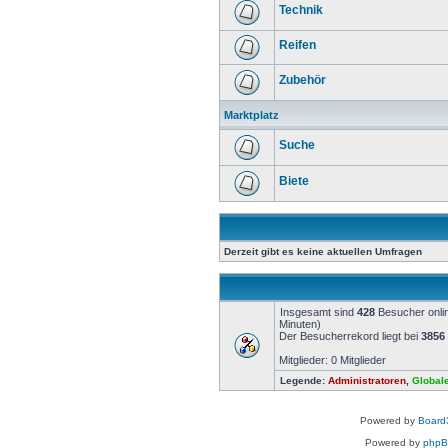
Technik
Reifen
Zubehör
Marktplatz
Suche
Biete
Derzeit gibt es keine aktuellen Umfragen
Insgesamt sind
428
Besucher onlin
Minuten)
Der Besucherrekord liegt bei
3856
Mitglieder: 0 Mitglieder
Legende:
Administratoren
,
Global
Powered by
Board3
Powered by
php