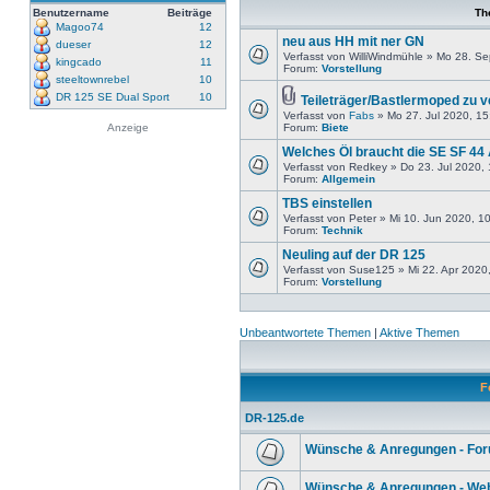
Benutzername
Beiträge
Th
Magoo74
12
neu aus HH mit ner GN
dueser
12
Verfasst von WilliWindmühle » Mo 28. S
kingcado
11
Forum:
Vorstellung
steeltownrebel
10
DR 125 SE Dual Sport
10
Teileträger/Bastlermoped zu 
Verfasst von
Fabs
» Mo 27. Jul 2020, 15
Anzeige
Forum:
Biete
Welches Öl braucht die SE SF 44
Verfasst von Redkey » Do 23. Jul 2020,
Forum:
Allgemein
TBS einstellen
Verfasst von Peter » Mi 10. Jun 2020, 1
Forum:
Technik
Neuling auf der DR 125
Verfasst von Suse125 » Mi 22. Apr 2020
Forum:
Vorstellung
Unbeantwortete Themen
|
Aktive Themen
F
DR-125.de
Wünsche & Anregungen - Fo
Wünsche & Anregungen - Web