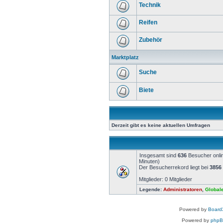
Technik
Reifen
Zubehör
Marktplatz
Suche
Biete
Derzeit gibt es keine aktuellen Umfragen
Insgesamt sind
636
Besucher onlin
Minuten)
Der Besucherrekord liegt bei
3856
Mitglieder: 0 Mitglieder
Legende:
Administratoren
,
Global
Powered by
Board3
Powered by
php