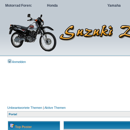
Motorrad Foren:
Honda
Yamaha
Anmelden
Unbeantwortete Themen
|
Aktive Themen
Portal
Top Poster