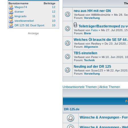
Benutzername
Beiträge
Th
Magoo74
12
neu aus HH mit ner GN
dueser
12
Verfasst von WilliWindmühle » Mo 28. S
kingcado
11
Forum:
Vorstellung
steeltownrebel
10
DR 125 SE Dual Sport
10
Teileträger/Bastlermoped zu 
Verfasst von
Fabs
» Mo 27. Jul 2020, 15
Anzeige
Forum:
Biete
Welches Öl braucht die SE SF 44
Verfasst von Redkey » Do 23. Jul 2020,
Forum:
Allgemein
TBS einstellen
Verfasst von Peter » Mi 10. Jun 2020, 1
Forum:
Technik
Neuling auf der DR 125
Verfasst von Suse125 » Mi 22. Apr 2020
Forum:
Vorstellung
Unbeantwortete Themen
|
Aktive Themen
F
DR-125.de
Wünsche & Anregungen - Fo
Wünsche & Anregungen - Web