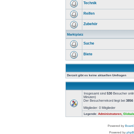
Technik
Reifen
Zubehör
Marktplatz
Suche
Biete
Derzeit gibt es keine aktuellen Umfragen
Insgesamt sind
530
Besucher onlin
Minuten)
Der Besucherrekord liegt bei
3856
Mitglieder: 0 Mitglieder
Legende:
Administratoren
,
Global
Powered by
Board3
Powered by
php