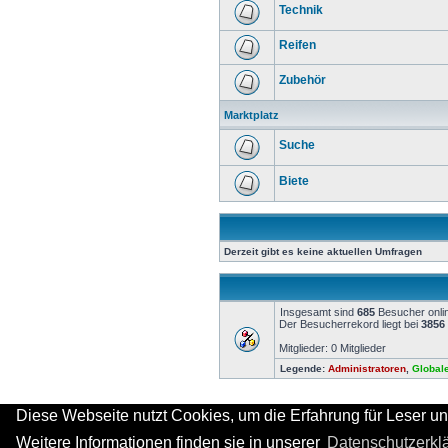
Technik
Reifen
Zubehör
Marktplatz
Suche
Biete
Derzeit gibt es keine aktuellen Umfragen
Insgesamt sind
685
Besucher onlin
Der Besucherrekord liegt bei
3856
Mitglieder: 0 Mitglieder
Legende:
Administratoren
,
Global
Diese Webseite nutzt Cookies, um die Erfahrung für Leser un
Weitere Informationen finden sie in unserer
Datenschutzerkl