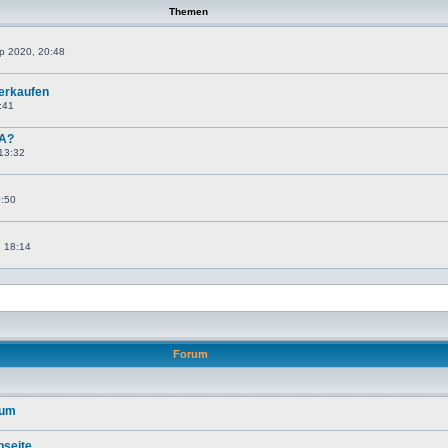
Themen
ep 2020, 20:48
verkaufen
:41
 A?
 13:32
0:50
, 18:14
Forum
rum
seite