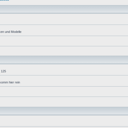
ken und Modelle
 125
komm hier rein