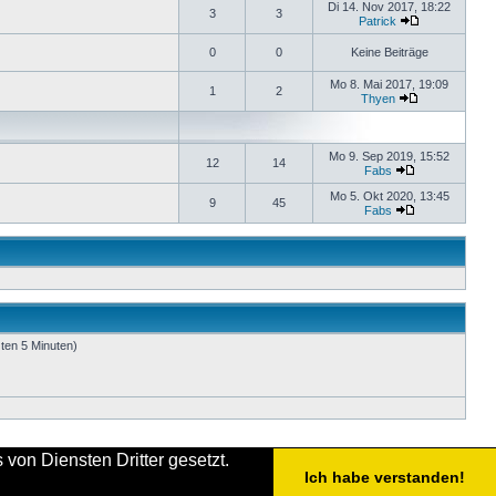
Di 14. Nov 2017, 18:22
3
3
Patrick
0
0
Keine Beiträge
Mo 8. Mai 2017, 19:09
1
2
Thyen
Mo 9. Sep 2019, 15:52
12
14
Fabs
Mo 5. Okt 2020, 13:45
9
45
Fabs
zten 5 Minuten)
von Diensten Dritter gesetzt.
Ich habe verstanden!