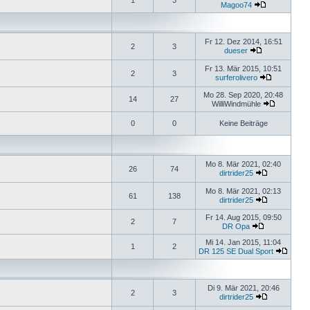
1
3
Magoo74
Fr 12. Dez 2014, 16:51
2
3
dueser
Fr 13. Mär 2015, 10:51
2
3
surferolivero
Mo 28. Sep 2020, 20:48
14
27
WilliWindmühle
0
0
Keine Beiträge
Mo 8. Mär 2021, 02:40
26
74
dirtrider25
Mo 8. Mär 2021, 02:13
61
138
dirtrider25
Fr 14. Aug 2015, 09:50
2
7
DR Opa
Mi 14. Jan 2015, 11:04
1
2
DR 125 SE Dual Sport
Di 9. Mär 2021, 20:46
2
3
dirtrider25