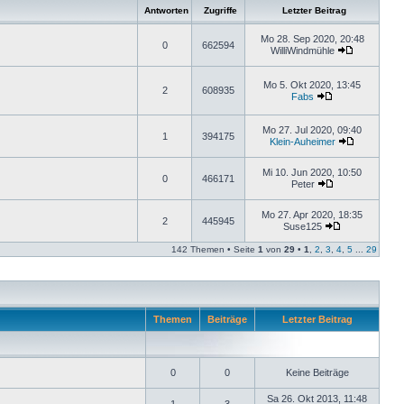
Antworten
Zugriffe
Letzter Beitrag
Mo 28. Sep 2020, 20:48
0
662594
WilliWindmühle
Mo 5. Okt 2020, 13:45
2
608935
Fabs
Mo 27. Jul 2020, 09:40
1
394175
Klein-Auheimer
Mi 10. Jun 2020, 10:50
0
466171
Peter
Mo 27. Apr 2020, 18:35
2
445945
Suse125
142 Themen • Seite
1
von
29
•
1
,
2
,
3
,
4
,
5
...
29
Themen
Beiträge
Letzter Beitrag
0
0
Keine Beiträge
Sa 26. Okt 2013, 11:48