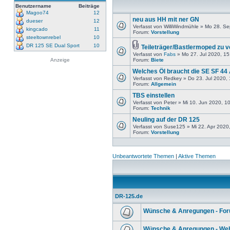
Benutzername
Beiträge
Magoo74
12
neu aus HH mit ner GN
dueser
12
Verfasst von WilliWindmühle » Mo 28. S
kingcado
11
Forum:
Vorstellung
steeltownrebel
10
DR 125 SE Dual Sport
10
Teileträger/Bastlermoped zu 
Verfasst von
Fabs
» Mo 27. Jul 2020, 15
Anzeige
Forum:
Biete
Welches Öl braucht die SE SF 44
Verfasst von Redkey » Do 23. Jul 2020,
Forum:
Allgemein
TBS einstellen
Verfasst von Peter » Mi 10. Jun 2020, 1
Forum:
Technik
Neuling auf der DR 125
Verfasst von Suse125 » Mi 22. Apr 2020
Forum:
Vorstellung
Unbeantwortete Themen
|
Aktive Themen
DR-125.de
Wünsche & Anregungen - Fo
Wünsche & Anregungen - Web