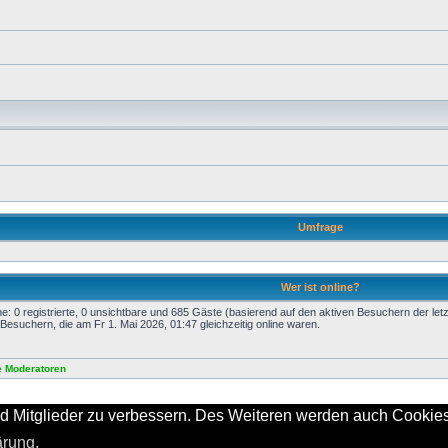
Umfrage
Wer ist online?
e: 0 registrierte, 0 unsichtbare und 685 Gäste (basierend auf den aktiven Besuchern der let
Besuchern, die am Fr 1. Mai 2026, 01:47 gleichzeitig online waren.
e Moderatoren
Powered by
Board3 Portal
© 2009 - 2011 Board3 Group
d Mitglieder zu verbessern. Des Weiteren werden auch Cookies 
Powered by
phpBB
® Forum Software © phpBB Group
ärung.
Deutsche Übersetzung durch
phpBB.de