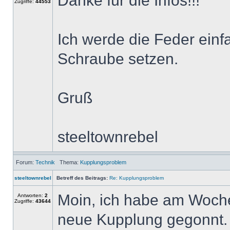
Danke für die Infos!!!
Zugriffe:
44553
Ich werde die Feder einf
Schraube setzen.
Gruß
steeltownrebel
Forum:
Technik
Thema:
Kupplungsproblem
steeltownrebel
Betreff des Beitrags:
Re: Kupplungsproblem
Moin, ich habe am Woch
Antworten:
2
Zugriffe:
43644
neue Kupplung gegonnt. 