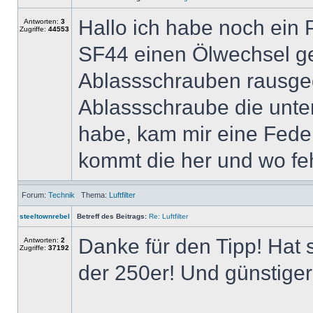
Hallo ich habe noch ein
Antworten:
3
Zugriffe:
44553
SF44 einen Ölwechsel ge
Ablassschrauben rausged
Ablassschraube die unter
habe, kam mir eine Fede
kommt die her und wo feh
Forum:
Technik
Thema:
Luftfilter
steeltownrebel
Betreff des Beitrags:
Re: Luftfilter
Danke für den Tipp! Hat s
Antworten:
2
Zugriffe:
37192
der 250er! Und günstiger 