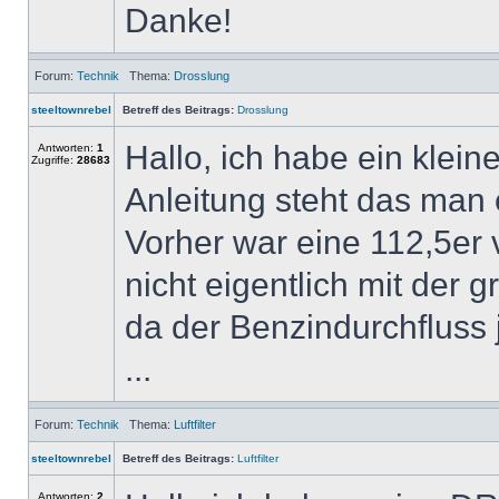
Danke!
Forum:
Technik
Thema:
Drosslung
steeltownrebel
Betreff des Beitrags:
Drosslung
Hallo, ich habe ein klein
Antworten:
1
Zugriffe:
28683
Anleitung steht das man 
Vorher war eine 112,5er
nicht eigentlich mit der 
da der Benzindurchfluss 
...
Forum:
Technik
Thema:
Luftfilter
steeltownrebel
Betreff des Beitrags:
Luftfilter
Antworten:
2