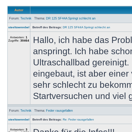
Autor
Forum:
Technik
Thema:
DR 125 SF44A Springt schlecht an
steeltownrebel
Betreff des Beitrags:
DR 125 SF44A Springt schlecht an
Hallo, ich habe das Pro
Antworten:
1
Zugriffe:
30464
anspringt. Ich habe sch
Ultraschallbad gereinigt.
eingebaut, ist aber einer
sehr schlecht zu bekomm
Startversuchen und viel 
Forum:
Technik
Thema:
Feder rausgefallen
steeltownrebel
Betreff des Beitrags:
Re: Feder rausgefallen
Antworten:
3