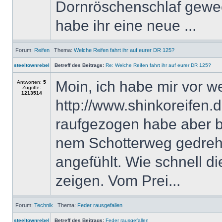
Dornröschenschlaf geweck
habe ihr eine neue ...
Forum:
Reifen
Thema:
Welche Reifen fahrt ihr auf eurer DR 125?
steeltownrebel
Betreff des Beitrags:
Re: Welche Reifen fahrt ihr auf eurer DR 125?
Moin, ich habe mir vor 
Antworten:
5
Zugriffe:
1213514
http://www.shinkoreifen.d
raufgezogen habe aber bi
nem Schotterweg gedreht
angefühlt. Wie schnell die
zeigen. Vom Prei...
Forum:
Technik
Thema:
Feder rausgefallen
steeltownrebel
Betreff des Beitrags:
Feder rausgefallen