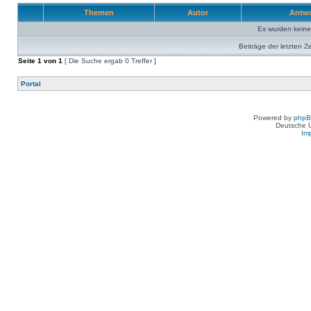
Themen
Autor
Antw
Es wurden kein
Beiträge der letzten Z
Seite
1
von
1
[ Die Suche ergab 0 Treffer ]
Portal
Powered by
php
Deutsche 
Im