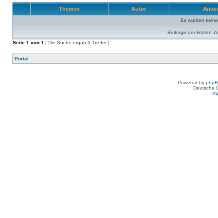
Themen
Autor
Antw
Es wurden kein
Beiträge der letzten Z
Seite
1
von
1
[ Die Suche ergab 0 Treffer ]
Portal
Powered by
php
Deutsche 
Im