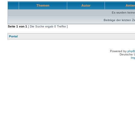
Themen
Autor
Antw
Es wurden kein
Beiträge der letzten Z
Seite
1
von
1
[ Die Suche ergab 0 Treffer ]
Portal
Powered by
php
Deutsche 
Im