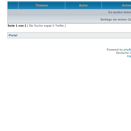
Themen
Autor
Antw
Es wurden kein
Beiträge der letzten Z
Seite
1
von
1
[ Die Suche ergab 0 Treffer ]
Portal
Powered by
php
Deutsche 
Im