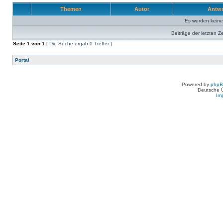
Themen
Autor
Antw
Es wurden kein
Beiträge der letzten Z
Seite
1
von
1
[ Die Suche ergab 0 Treffer ]
Portal
Powered by
php
Deutsche 
Im