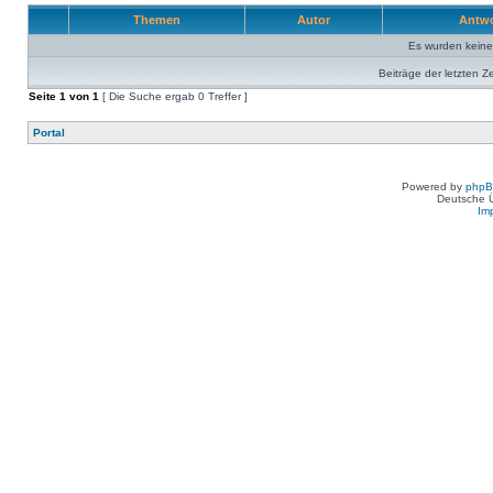
Themen
Autor
Antw
Es wurden kein
Beiträge der letzten Z
Seite
1
von
1
[ Die Suche ergab 0 Treffer ]
Portal
Powered by
php
Deutsche 
Im