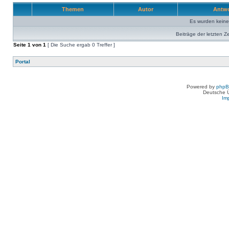
Themen
Autor
Antw
Es wurden kein
Beiträge der letzten Z
Seite
1
von
1
[ Die Suche ergab 0 Treffer ]
Portal
Powered by
php
Deutsche 
Im