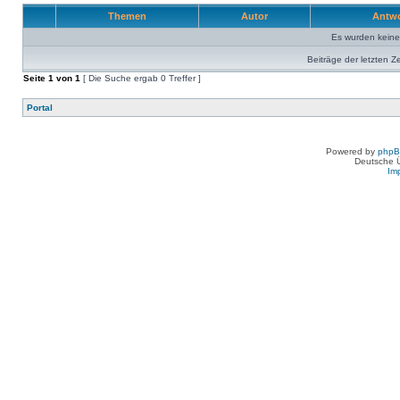
Themen
Autor
Antw
Es wurden kein
Beiträge der letzten Z
Seite
1
von
1
[ Die Suche ergab 0 Treffer ]
Portal
Powered by
php
Deutsche 
Im