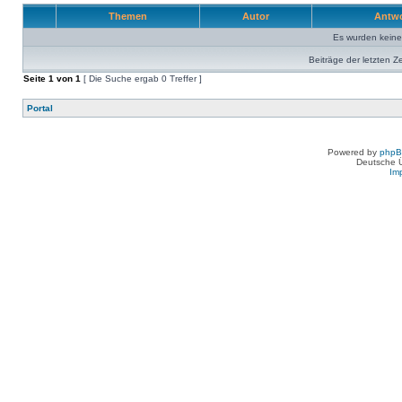
Themen
Autor
Antw
Es wurden kein
Beiträge der letzten Z
Seite
1
von
1
[ Die Suche ergab 0 Treffer ]
Portal
Powered by
php
Deutsche 
Im