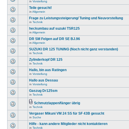
in
Vorstellung
Teile gesucht!
in
Allgemein
Frage zu Leistungssteigerung/ Tuning und Neuvorstellung
in
Technik
heckumbau auf suzuki TSR125
in
Allgemein
DR SM Felgen auf DR SE BJ.96
in
Allgemein
SUZUKI DR 125 TUNING (Noch nicht ganz verstanden)
in
Technik
Zylinderkopf DR 125
in
Technik
Hallo, bin aus Ratingen
in
Vorstellung
Hallo aus Dessau
in
Vorstellung
Gaszug Dr125sm
in
Technik
Schmutzlappen/fänger übrig
in
Technik
Vergaser Mikuni VM 24 SS für SF 43B gesucht
in
Suche
Hilfe - kann andere Mitglieder nicht kontaktieren
in
Technik