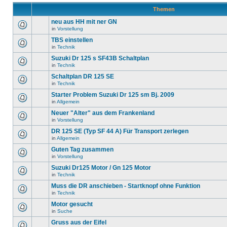
Themen
neu aus HH mit ner GN
in
Vorstellung
TBS einstellen
in
Technik
Suzuki Dr 125 s SF43B Schaltplan
in
Technik
Schaltplan DR 125 SE
in
Technik
Starter Problem Suzuki Dr 125 sm Bj. 2009
in
Allgemein
Neuer "Alter" aus dem Frankenland
in
Vorstellung
DR 125 SE (Typ SF 44 A) Für Transport zerlegen
in
Allgemein
Guten Tag zusammen
in
Vorstellung
Suzuki Dr125 Motor / Gn 125 Motor
in
Technik
Muss die DR anschieben - Startknopf ohne Funktion
in
Technik
Motor gesucht
in
Suche
Gruss aus der Eifel