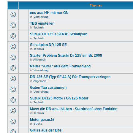
Themen
neu aus HH mit ner GN
in
Vorstellung
TBS einstellen
in
Technik
Suzuki Dr 125 s SF43B Schaltplan
in
Technik
Schaltplan DR 125 SE
in
Technik
Starter Problem Suzuki Dr 125 sm Bj. 2009
in
Allgemein
Neuer "Alter" aus dem Frankenland
in
Vorstellung
DR 125 SE (Typ SF 44 A) Für Transport zerlegen
in
Allgemein
Guten Tag zusammen
in
Vorstellung
Suzuki Dr125 Motor / Gn 125 Motor
in
Technik
Muss die DR anschieben - Startknopf ohne Funktion
in
Technik
Motor gesucht
in
Suche
Gruss aus der Eifel