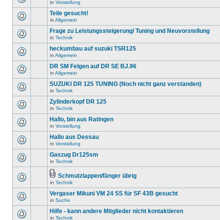
in
Vorstellung
Teile gesucht!
in
Allgemein
Frage zu Leistungssteigerung/ Tuning und Neuvorstellung
in
Technik
heckumbau auf suzuki TSR125
in
Allgemein
DR SM Felgen auf DR SE BJ.96
in
Allgemein
SUZUKI DR 125 TUNING (Noch nicht ganz verstanden)
in
Technik
Zylinderkopf DR 125
in
Technik
Hallo, bin aus Ratingen
in
Vorstellung
Hallo aus Dessau
in
Vorstellung
Gaszug Dr125sm
in
Technik
Schmutzlappen/fänger übrig
in
Technik
Vergaser Mikuni VM 24 SS für SF 43B gesucht
in
Suche
Hilfe - kann andere Mitglieder nicht kontaktieren
in
Technik