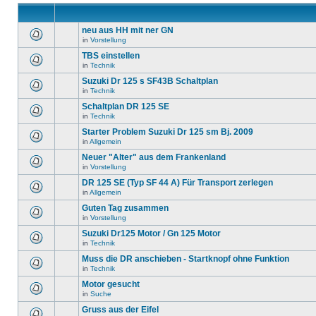
neu aus HH mit ner GN
in
Vorstellung
TBS einstellen
in
Technik
Suzuki Dr 125 s SF43B Schaltplan
in
Technik
Schaltplan DR 125 SE
in
Technik
Starter Problem Suzuki Dr 125 sm Bj. 2009
in
Allgemein
Neuer "Alter" aus dem Frankenland
in
Vorstellung
DR 125 SE (Typ SF 44 A) Für Transport zerlegen
in
Allgemein
Guten Tag zusammen
in
Vorstellung
Suzuki Dr125 Motor / Gn 125 Motor
in
Technik
Muss die DR anschieben - Startknopf ohne Funktion
in
Technik
Motor gesucht
in
Suche
Gruss aus der Eifel