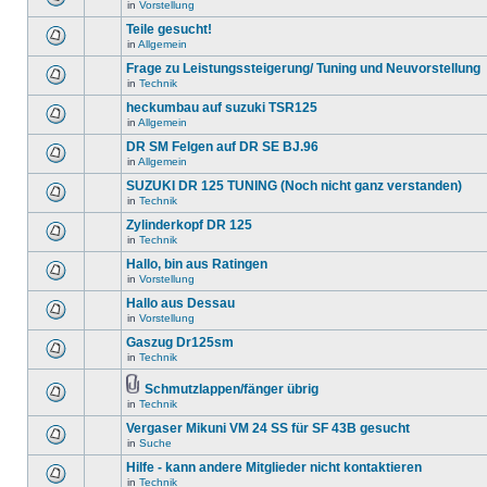
in
Vorstellung
Teile gesucht!
in
Allgemein
Frage zu Leistungssteigerung/ Tuning und Neuvorstellung
in
Technik
heckumbau auf suzuki TSR125
in
Allgemein
DR SM Felgen auf DR SE BJ.96
in
Allgemein
SUZUKI DR 125 TUNING (Noch nicht ganz verstanden)
in
Technik
Zylinderkopf DR 125
in
Technik
Hallo, bin aus Ratingen
in
Vorstellung
Hallo aus Dessau
in
Vorstellung
Gaszug Dr125sm
in
Technik
Schmutzlappen/fänger übrig
in
Technik
Vergaser Mikuni VM 24 SS für SF 43B gesucht
in
Suche
Hilfe - kann andere Mitglieder nicht kontaktieren
in
Technik