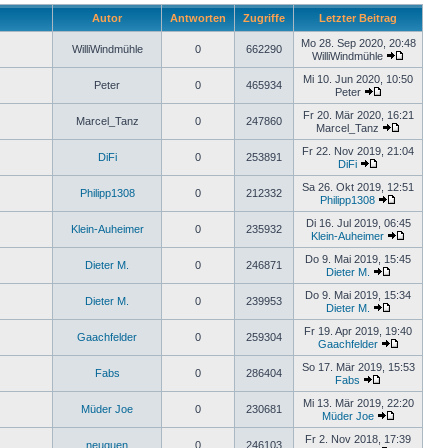
Autor
Antworten
Zugriffe
Letzter Beitrag
Mo 28. Sep 2020, 20:48
WilliWindmühle
0
662290
WilliWindmühle
Mi 10. Jun 2020, 10:50
Peter
0
465934
Peter
Fr 20. Mär 2020, 16:21
Marcel_Tanz
0
247860
Marcel_Tanz
Fr 22. Nov 2019, 21:04
DiFi
0
253891
DiFi
Sa 26. Okt 2019, 12:51
Philipp1308
0
212332
Philipp1308
Di 16. Jul 2019, 06:45
Klein-Auheimer
0
235932
Klein-Auheimer
Do 9. Mai 2019, 15:45
Dieter M.
0
246871
Dieter M.
Do 9. Mai 2019, 15:34
Dieter M.
0
239953
Dieter M.
Fr 19. Apr 2019, 19:40
Gaachfelder
0
259304
Gaachfelder
So 17. Mär 2019, 15:53
Fabs
0
286404
Fabs
Mi 13. Mär 2019, 22:20
Müder Joe
0
230681
Müder Joe
Fr 2. Nov 2018, 17:39
neuquen
0
246103