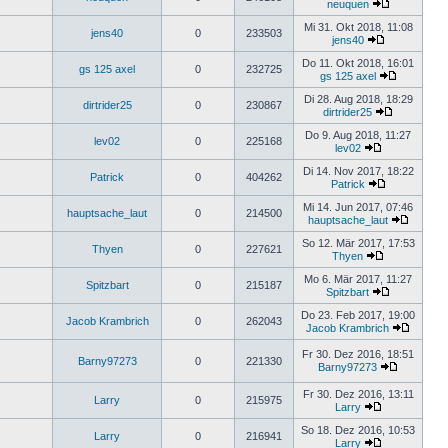
neuquen
Mi 31. Okt 2018, 11:08
jens40
0
233503
jens40
Do 11. Okt 2018, 16:01
gs 125 axel
0
232725
gs 125 axel
Di 28. Aug 2018, 18:29
dirtrider25
0
230867
dirtrider25
Do 9. Aug 2018, 11:27
lev02
0
225168
lev02
Di 14. Nov 2017, 18:22
Patrick
0
404262
Patrick
Mi 14. Jun 2017, 07:46
hauptsache_laut
0
214500
hauptsache_laut
So 12. Mär 2017, 17:53
Thyen
0
227621
Thyen
Mo 6. Mär 2017, 11:27
Spitzbart
0
215187
Spitzbart
Do 23. Feb 2017, 19:00
Jacob Krambrich
0
262043
Jacob Krambrich
Fr 30. Dez 2016, 18:51
Barny97273
0
221330
Barny97273
Fr 30. Dez 2016, 13:11
Larry
0
215975
Larry
So 18. Dez 2016, 10:53
Larry
0
216941
Larry