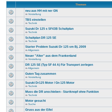
Themen
neu aus HH mit ner GN
in
Vorstellung
TBS einstellen
in
Technik
Suzuki Dr 125 s SF43B Schaltplan
in
Technik
Schaltplan DR 125 SE
in
Technik
Starter Problem Suzuki Dr 125 sm Bj. 2009
in
Allgemein
Neuer "Alter" aus dem Frankenland
in
Vorstellung
DR 125 SE (Typ SF 44 A) Für Transport zerlegen
in
Allgemein
Guten Tag zusammen
in
Vorstellung
Suzuki Dr125 Motor / Gn 125 Motor
in
Technik
Muss die DR anschieben - Startknopf ohne Funktion
in
Technik
Motor gesucht
in
Suche
Gruss aus der Eifel