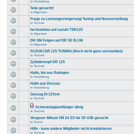
in
Vorstellung
Teile gesucht!
in
Allgemein
Frage zu Leistungssteigerung/ Tuning und Neuvorstellung
in
Technik
heckumbau auf suzuki TSR125
in
Allgemein
DR SM Felgen auf DR SE BJ.96
in
Allgemein
SUZUKI DR 125 TUNING (Noch nicht ganz verstanden)
in
Technik
Zylinderkopf DR 125
in
Technik
Hallo, bin aus Ratingen
in
Vorstellung
Hallo aus Dessau
in
Vorstellung
Gaszug Dr125sm
in
Technik
Schmutzlappen/fänger übrig
in
Technik
Vergaser Mikuni VM 24 SS für SF 43B gesucht
in
Suche
Hilfe - kann andere Mitglieder nicht kontaktieren
in
Technik