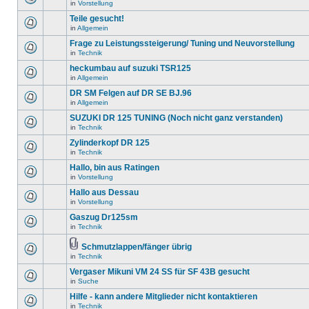
in
Vorstellung
Teile gesucht!
in
Allgemein
Frage zu Leistungssteigerung/ Tuning und Neuvorstellung
in
Technik
heckumbau auf suzuki TSR125
in
Allgemein
DR SM Felgen auf DR SE BJ.96
in
Allgemein
SUZUKI DR 125 TUNING (Noch nicht ganz verstanden)
in
Technik
Zylinderkopf DR 125
in
Technik
Hallo, bin aus Ratingen
in
Vorstellung
Hallo aus Dessau
in
Vorstellung
Gaszug Dr125sm
in
Technik
Schmutzlappen/fänger übrig
in
Technik
Vergaser Mikuni VM 24 SS für SF 43B gesucht
in
Suche
Hilfe - kann andere Mitglieder nicht kontaktieren
in
Technik