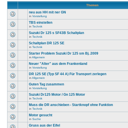
Themen
neu aus HH mit ner GN
in
Vorstellung
TBS einstellen
in
Technik
Suzuki Dr 125 s SF43B Schaltplan
in
Technik
Schaltplan DR 125 SE
in
Technik
Starter Problem Suzuki Dr 125 sm Bj. 2009
in
Allgemein
Neuer "Alter" aus dem Frankenland
in
Vorstellung
DR 125 SE (Typ SF 44 A) Für Transport zerlegen
in
Allgemein
Guten Tag zusammen
in
Vorstellung
Suzuki Dr125 Motor / Gn 125 Motor
in
Technik
Muss die DR anschieben - Startknopf ohne Funktion
in
Technik
Motor gesucht
in
Suche
Gruss aus der Eifel