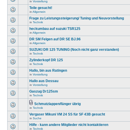
in
Vorstellung
Teile gesucht!
in
Allgemein
Frage zu Leistungssteigerung/ Tuning und Neuvorstellung
in
Technik
heckumbau auf suzuki TSR125
in
Allgemein
DR SM Felgen auf DR SE BJ.96
in
Allgemein
SUZUKI DR 125 TUNING (Noch nicht ganz verstanden)
in
Technik
Zylinderkopf DR 125
in
Technik
Hallo, bin aus Ratingen
in
Vorstellung
Hallo aus Dessau
in
Vorstellung
Gaszug Dr125sm
in
Technik
Schmutzlappen/fänger übrig
in
Technik
Vergaser Mikuni VM 24 SS für SF 43B gesucht
in
Suche
Hilfe - kann andere Mitglieder nicht kontaktieren
in
Technik