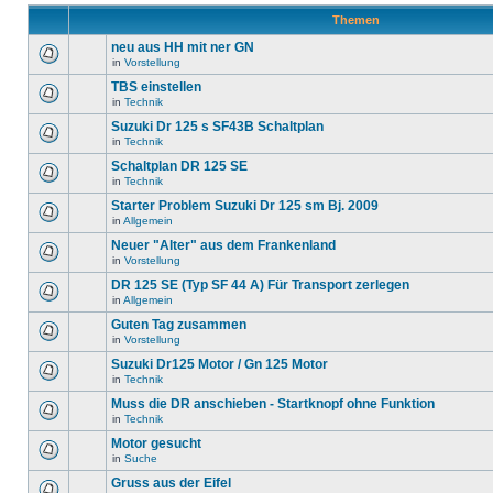
Themen
neu aus HH mit ner GN
in
Vorstellung
TBS einstellen
in
Technik
Suzuki Dr 125 s SF43B Schaltplan
in
Technik
Schaltplan DR 125 SE
in
Technik
Starter Problem Suzuki Dr 125 sm Bj. 2009
in
Allgemein
Neuer "Alter" aus dem Frankenland
in
Vorstellung
DR 125 SE (Typ SF 44 A) Für Transport zerlegen
in
Allgemein
Guten Tag zusammen
in
Vorstellung
Suzuki Dr125 Motor / Gn 125 Motor
in
Technik
Muss die DR anschieben - Startknopf ohne Funktion
in
Technik
Motor gesucht
in
Suche
Gruss aus der Eifel