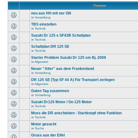
Themen
neu aus HH mit ner GN
in
Vorstellung
TBS einstellen
in
Technik
Suzuki Dr 125 s SF43B Schaltplan
in
Technik
Schaltplan DR 125 SE
in
Technik
Starter Problem Suzuki Dr 125 sm Bj. 2009
in
Allgemein
Neuer "Alter" aus dem Frankenland
in
Vorstellung
DR 125 SE (Typ SF 44 A) Für Transport zerlegen
in
Allgemein
Guten Tag zusammen
in
Vorstellung
Suzuki Dr125 Motor / Gn 125 Motor
in
Technik
Muss die DR anschieben - Startknopf ohne Funktion
in
Technik
Motor gesucht
in
Suche
Gruss aus der Eifel