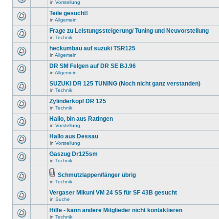
in
Vorstellung
Teile gesucht!
in
Allgemein
Frage zu Leistungssteigerung/ Tuning und Neuvorstellung
in
Technik
heckumbau auf suzuki TSR125
in
Allgemein
DR SM Felgen auf DR SE BJ.96
in
Allgemein
SUZUKI DR 125 TUNING (Noch nicht ganz verstanden)
in
Technik
Zylinderkopf DR 125
in
Technik
Hallo, bin aus Ratingen
in
Vorstellung
Hallo aus Dessau
in
Vorstellung
Gaszug Dr125sm
in
Technik
Schmutzlappen/fänger übrig
in
Technik
Vergaser Mikuni VM 24 SS für SF 43B gesucht
in
Suche
Hilfe - kann andere Mitglieder nicht kontaktieren
in
Technik