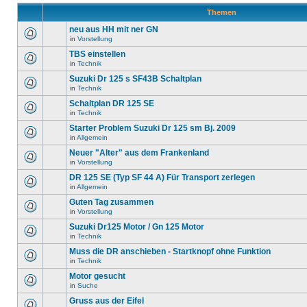
Themen
neu aus HH mit ner GN
in
Vorstellung
TBS einstellen
in
Technik
Suzuki Dr 125 s SF43B Schaltplan
in
Technik
Schaltplan DR 125 SE
in
Technik
Starter Problem Suzuki Dr 125 sm Bj. 2009
in
Allgemein
Neuer "Alter" aus dem Frankenland
in
Vorstellung
DR 125 SE (Typ SF 44 A) Für Transport zerlegen
in
Allgemein
Guten Tag zusammen
in
Vorstellung
Suzuki Dr125 Motor / Gn 125 Motor
in
Technik
Muss die DR anschieben - Startknopf ohne Funktion
in
Technik
Motor gesucht
in
Suche
Gruss aus der Eifel