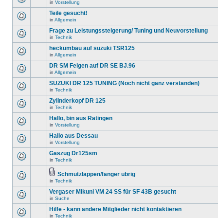
in
Vorstellung
Teile gesucht!
in
Allgemein
Frage zu Leistungssteigerung/ Tuning und Neuvorstellung
in
Technik
heckumbau auf suzuki TSR125
in
Allgemein
DR SM Felgen auf DR SE BJ.96
in
Allgemein
SUZUKI DR 125 TUNING (Noch nicht ganz verstanden)
in
Technik
Zylinderkopf DR 125
in
Technik
Hallo, bin aus Ratingen
in
Vorstellung
Hallo aus Dessau
in
Vorstellung
Gaszug Dr125sm
in
Technik
Schmutzlappen/fänger übrig
in
Technik
Vergaser Mikuni VM 24 SS für SF 43B gesucht
in
Suche
Hilfe - kann andere Mitglieder nicht kontaktieren
in
Technik