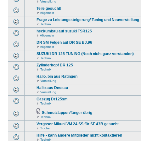
in
Vorstellung
Teile gesucht!
in
Allgemein
Frage zu Leistungssteigerung/ Tuning und Neuvorstellung
in
Technik
heckumbau auf suzuki TSR125
in
Allgemein
DR SM Felgen auf DR SE BJ.96
in
Allgemein
SUZUKI DR 125 TUNING (Noch nicht ganz verstanden)
in
Technik
Zylinderkopf DR 125
in
Technik
Hallo, bin aus Ratingen
in
Vorstellung
Hallo aus Dessau
in
Vorstellung
Gaszug Dr125sm
in
Technik
Schmutzlappen/fänger übrig
in
Technik
Vergaser Mikuni VM 24 SS für SF 43B gesucht
in
Suche
Hilfe - kann andere Mitglieder nicht kontaktieren
in
Technik