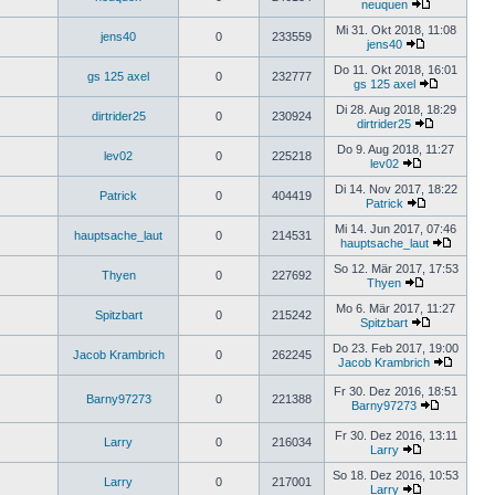
neuquen
Mi 31. Okt 2018, 11:08
jens40
0
233559
jens40
Do 11. Okt 2018, 16:01
gs 125 axel
0
232777
gs 125 axel
Di 28. Aug 2018, 18:29
dirtrider25
0
230924
dirtrider25
Do 9. Aug 2018, 11:27
lev02
0
225218
lev02
Di 14. Nov 2017, 18:22
Patrick
0
404419
Patrick
Mi 14. Jun 2017, 07:46
hauptsache_laut
0
214531
hauptsache_laut
So 12. Mär 2017, 17:53
Thyen
0
227692
Thyen
Mo 6. Mär 2017, 11:27
Spitzbart
0
215242
Spitzbart
Do 23. Feb 2017, 19:00
Jacob Krambrich
0
262245
Jacob Krambrich
Fr 30. Dez 2016, 18:51
Barny97273
0
221388
Barny97273
Fr 30. Dez 2016, 13:11
Larry
0
216034
Larry
So 18. Dez 2016, 10:53
Larry
0
217001
Larry