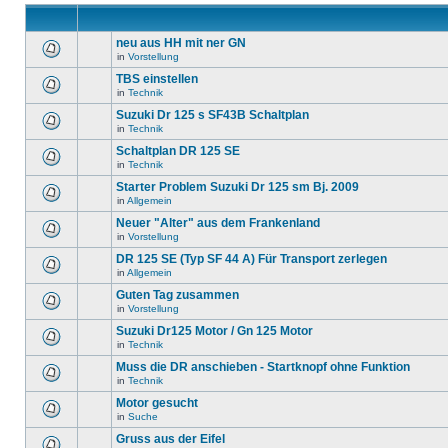
neu aus HH mit ner GN
in
Vorstellung
TBS einstellen
in
Technik
Suzuki Dr 125 s SF43B Schaltplan
in
Technik
Schaltplan DR 125 SE
in
Technik
Starter Problem Suzuki Dr 125 sm Bj. 2009
in
Allgemein
Neuer "Alter" aus dem Frankenland
in
Vorstellung
DR 125 SE (Typ SF 44 A) Für Transport zerlegen
in
Allgemein
Guten Tag zusammen
in
Vorstellung
Suzuki Dr125 Motor / Gn 125 Motor
in
Technik
Muss die DR anschieben - Startknopf ohne Funktion
in
Technik
Motor gesucht
in
Suche
Gruss aus der Eifel