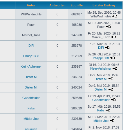
Autor
Antworten
Zugriffe
Letzter Beitrag
Mo 28. Sep 2020, 20:48
WilliWindmühle
0
662487
WilliWindmühle
Mi 10. Jun 2020, 10:50
Peter
0
466086
Peter
Fr 20. Mär 2020, 16:21
Marcel_Tanz
0
247960
Marcel_Tanz
Fr 22. Nov 2019, 21:04
DiFi
0
253970
DiFi
Sa 26. Okt 2019, 12:51
Philipp1308
0
212369
Philipp1308
Di 16. Jul 2019, 06:45
Klein-Auheimer
0
235987
Klein-Auheimer
Do 9. Mai 2019, 15:45
Dieter M.
0
246924
Dieter M.
Do 9. Mai 2019, 15:34
Dieter M.
0
240024
Dieter M.
Fr 19. Apr 2019, 19:40
Gaachfelder
0
259389
Gaachfelder
So 17. Mär 2019, 15:53
Fabs
0
286529
Fabs
Mi 13. Mär 2019, 22:20
Müder Joe
0
230739
Müder Joe
Fr 2. Nov 2018, 17:39
neuquen
0
246184