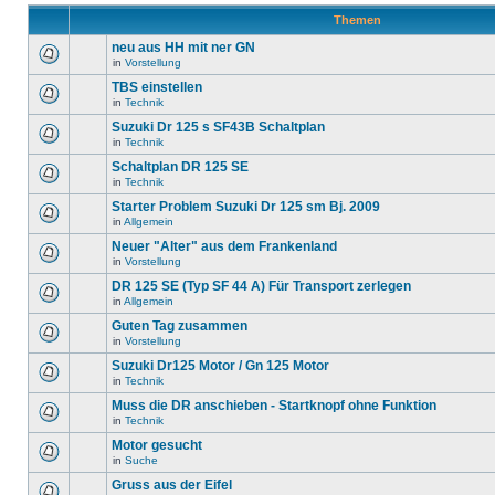
Themen
neu aus HH mit ner GN
in
Vorstellung
TBS einstellen
in
Technik
Suzuki Dr 125 s SF43B Schaltplan
in
Technik
Schaltplan DR 125 SE
in
Technik
Starter Problem Suzuki Dr 125 sm Bj. 2009
in
Allgemein
Neuer "Alter" aus dem Frankenland
in
Vorstellung
DR 125 SE (Typ SF 44 A) Für Transport zerlegen
in
Allgemein
Guten Tag zusammen
in
Vorstellung
Suzuki Dr125 Motor / Gn 125 Motor
in
Technik
Muss die DR anschieben - Startknopf ohne Funktion
in
Technik
Motor gesucht
in
Suche
Gruss aus der Eifel