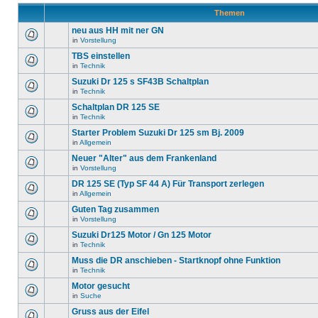
Themen
neu aus HH mit ner GN
in
Vorstellung
TBS einstellen
in
Technik
Suzuki Dr 125 s SF43B Schaltplan
in
Technik
Schaltplan DR 125 SE
in
Technik
Starter Problem Suzuki Dr 125 sm Bj. 2009
in
Allgemein
Neuer "Alter" aus dem Frankenland
in
Vorstellung
DR 125 SE (Typ SF 44 A) Für Transport zerlegen
in
Allgemein
Guten Tag zusammen
in
Vorstellung
Suzuki Dr125 Motor / Gn 125 Motor
in
Technik
Muss die DR anschieben - Startknopf ohne Funktion
in
Technik
Motor gesucht
in
Suche
Gruss aus der Eifel