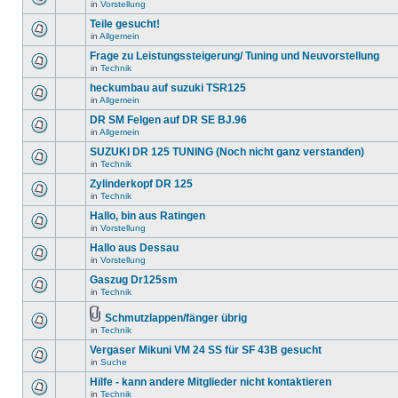
in
Vorstellung
Teile gesucht!
in
Allgemein
Frage zu Leistungssteigerung/ Tuning und Neuvorstellung
in
Technik
heckumbau auf suzuki TSR125
in
Allgemein
DR SM Felgen auf DR SE BJ.96
in
Allgemein
SUZUKI DR 125 TUNING (Noch nicht ganz verstanden)
in
Technik
Zylinderkopf DR 125
in
Technik
Hallo, bin aus Ratingen
in
Vorstellung
Hallo aus Dessau
in
Vorstellung
Gaszug Dr125sm
in
Technik
Schmutzlappen/fänger übrig
in
Technik
Vergaser Mikuni VM 24 SS für SF 43B gesucht
in
Suche
Hilfe - kann andere Mitglieder nicht kontaktieren
in
Technik