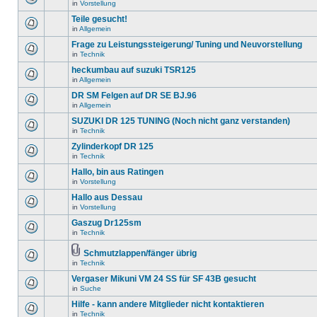
in
Vorstellung
Teile gesucht!
in
Allgemein
Frage zu Leistungssteigerung/ Tuning und Neuvorstellung
in
Technik
heckumbau auf suzuki TSR125
in
Allgemein
DR SM Felgen auf DR SE BJ.96
in
Allgemein
SUZUKI DR 125 TUNING (Noch nicht ganz verstanden)
in
Technik
Zylinderkopf DR 125
in
Technik
Hallo, bin aus Ratingen
in
Vorstellung
Hallo aus Dessau
in
Vorstellung
Gaszug Dr125sm
in
Technik
Schmutzlappen/fänger übrig
in
Technik
Vergaser Mikuni VM 24 SS für SF 43B gesucht
in
Suche
Hilfe - kann andere Mitglieder nicht kontaktieren
in
Technik