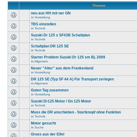
Themen
neu aus HH mit ner GN
in
Vorstellung
TBS einstellen
in
Technik
Suzuki Dr 125 s SF43B Schaltplan
in
Technik
Schaltplan DR 125 SE
in
Technik
Starter Problem Suzuki Dr 125 sm Bj. 2009
in
Allgemein
Neuer "Alter" aus dem Frankenland
in
Vorstellung
DR 125 SE (Typ SF 44 A) Für Transport zerlegen
in
Allgemein
Guten Tag zusammen
in
Vorstellung
Suzuki Dr125 Motor / Gn 125 Motor
in
Technik
Muss die DR anschieben - Startknopf ohne Funktion
in
Technik
Motor gesucht
in
Suche
Gruss aus der Eifel