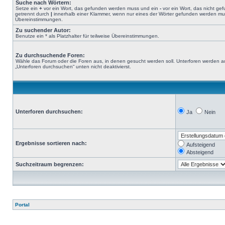
Suche nach Wörtern:
Setze ein
+
vor ein Wort, das gefunden werden muss und ein
-
vor ein Wort, das nicht g
getrennt durch
|
innerhalb einer Klammer, wenn nur eines der Wörter gefunden werden muss.
Übereinstimmungen.
Zu suchender Autor:
Benutze ein * als Platzhalter für teilweise Übereinstimmungen.
Zu durchsuchende Foren:
Wähle das Forum oder die Foren aus, in denen gesucht werden soll. Unterforen werden au
„Unterforen durchsuchen“ unten nicht deaktivierst.
Unterforen durchsuchen:
Ja
Nein
Ergebnisse sortieren nach:
Aufsteigend
Absteigend
Suchzeitraum begrenzen:
Portal