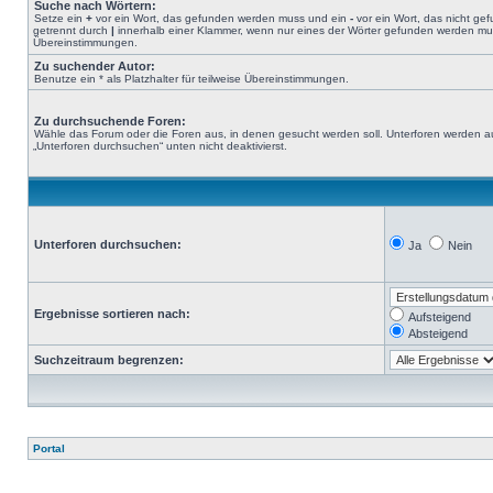
Suche nach Wörtern:
Setze ein
+
vor ein Wort, das gefunden werden muss und ein
-
vor ein Wort, das nicht g
getrennt durch
|
innerhalb einer Klammer, wenn nur eines der Wörter gefunden werden muss.
Übereinstimmungen.
Zu suchender Autor:
Benutze ein * als Platzhalter für teilweise Übereinstimmungen.
Zu durchsuchende Foren:
Wähle das Forum oder die Foren aus, in denen gesucht werden soll. Unterforen werden au
„Unterforen durchsuchen“ unten nicht deaktivierst.
Unterforen durchsuchen:
Ja
Nein
Ergebnisse sortieren nach:
Aufsteigend
Absteigend
Suchzeitraum begrenzen:
Portal