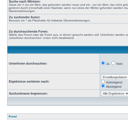
Suche nach Wörtern:
Setze ein
+
vor ein Wort, das gefunden werden muss und ein
-
vor ein Wort, das nicht g
getrennt durch
|
innerhalb einer Klammer, wenn nur eines der Wörter gefunden werden muss.
Übereinstimmungen.
Zu suchender Autor:
Benutze ein * als Platzhalter für teilweise Übereinstimmungen.
Zu durchsuchende Foren:
Wähle das Forum oder die Foren aus, in denen gesucht werden soll. Unterforen werden au
„Unterforen durchsuchen“ unten nicht deaktivierst.
Unterforen durchsuchen:
Ja
Nein
Ergebnisse sortieren nach:
Aufsteigend
Absteigend
Suchzeitraum begrenzen:
Portal