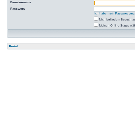
Benutzername:
Passwort:
Ich habe mein Passwort ver
Mich bei jedem Besuch a
Meinen Online-Status wäh
Portal