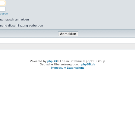
gessen
utomatisch anmelden
rend dieser Sitzung verbergen
Powered by
phpBB
® Forum Software © phpBB Group
Deutsche Übersetzung durch
phpBB.de
Impressum
Datenschutz