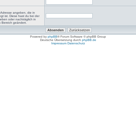
-Adresse angeben, die in
egt ist. Diese hast du bei der
eben oder nachträglich in
 Bereich geändert.
Powered by
phpBB
® Forum Software © phpBB Group
Deutsche Übersetzung durch
phpBB.de
Impressum
Datenschutz