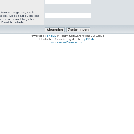
-Adresse angeben, die in
egt ist. Diese hast du bei der
eben oder nachträglich in
 Bereich geändert.
Powered by
phpBB
® Forum Software © phpBB Group
Deutsche Übersetzung durch
phpBB.de
Impressum
Datenschutz