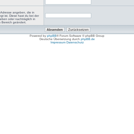
-Adresse angeben, die in
egt ist. Diese hast du bei der
eben oder nachträglich in
 Bereich geändert.
Powered by
phpBB
® Forum Software © phpBB Group
Deutsche Übersetzung durch
phpBB.de
Impressum
Datenschutz