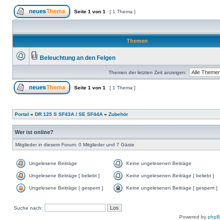
Seite
1
von
1
[ 1 Thema ]
Themen
Beleuchtung an den Felgen
Themen der letzten Zeit anzeigen:
Seite
1
von
1
[ 1 Thema ]
Portal
»
DR 125 S SF43A / SE SF44A
»
Zubehör
Wer ist online?
Mitglieder in diesem Forum: 0 Mitglieder und 7 Gäste
Ungelesene Beiträge
Keine ungelesenen Beiträge
Ungelesene Beiträge [ beliebt ]
Keine ungelesenen Beiträge [ beliebt ]
Ungelesene Beiträge [ gesperrt ]
Keine ungelesenen Beiträge [ gesperrt ]
Suche nach:
Powered by
php