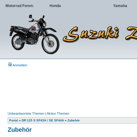
Motorrad Foren:
Honda
Yamaha
Anmelden
Unbeantwortete Themen
|
Aktive Themen
Portal
»
DR 125 S SF43A / SE SF44A
»
Zubehör
Zubehör