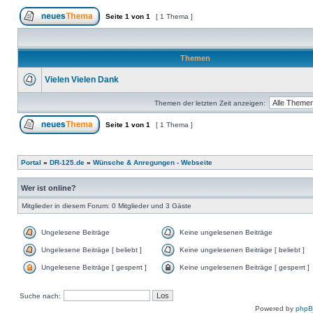
Seite
1
von
1
[ 1 Thema ]
Themen
Vielen Vielen Dank
Themen der letzten Zeit anzeigen:
Seite
1
von
1
[ 1 Thema ]
Portal
»
DR-125.de
»
Wünsche & Anregungen - Webseite
Wer ist online?
Mitglieder in diesem Forum: 0 Mitglieder und 3 Gäste
Ungelesene Beiträge
Keine ungelesenen Beiträge
Ungelesene Beiträge [ beliebt ]
Keine ungelesenen Beiträge [ beliebt ]
Ungelesene Beiträge [ gesperrt ]
Keine ungelesenen Beiträge [ gesperrt ]
Suche nach:
Powered by
php