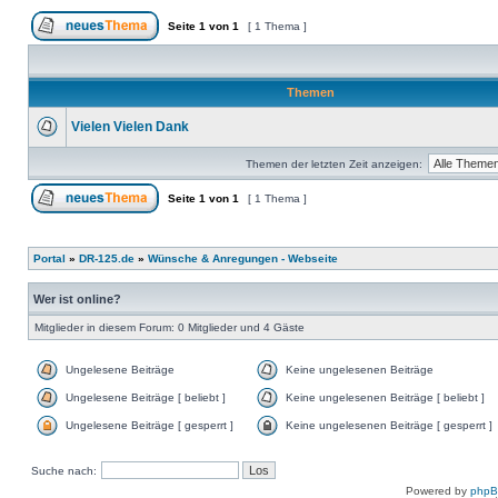
Seite
1
von
1
[ 1 Thema ]
Themen
Vielen Vielen Dank
Themen der letzten Zeit anzeigen:
Seite
1
von
1
[ 1 Thema ]
Portal
»
DR-125.de
»
Wünsche & Anregungen - Webseite
Wer ist online?
Mitglieder in diesem Forum: 0 Mitglieder und 4 Gäste
Ungelesene Beiträge
Keine ungelesenen Beiträge
Ungelesene Beiträge [ beliebt ]
Keine ungelesenen Beiträge [ beliebt ]
Ungelesene Beiträge [ gesperrt ]
Keine ungelesenen Beiträge [ gesperrt ]
Suche nach:
Powered by
php